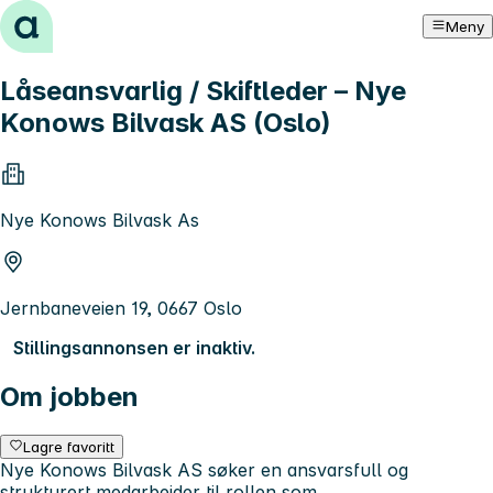
Hopp til innhold
Meny
Låseansvarlig / Skiftleder – Nye
Konows Bilvask AS (Oslo)
Nye Konows Bilvask As
Jernbaneveien 19, 0667 Oslo
Stillingsannonsen er inaktiv.
Om jobben
Lagre favoritt
Nye Konows Bilvask AS søker en ansvarsfull og
strukturert medarbeider til rollen som