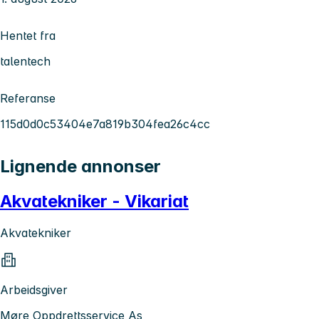
Hentet fra
talentech
Referanse
115d0d0c53404e7a819b304fea26c4cc
Lignende annonser
Akvatekniker - Vikariat
Akvatekniker
Arbeidsgiver
Møre Oppdrettsservice As