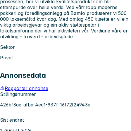
prosessen, har vi utvikla kvalitetsprodukt som blir
etterspurde over heile verda. Ved vårt topp moderne
pakkeri og foredlingsanlegg på Bømlo produserer vi 500
000 laksemåltid kvar dag. Med omlag 450 tilsette er vi ein
viktig arbeidsgjevar og ein aktiv støttespelar i
lokalsamfunna der vi har aktiviteten vår. Verdiane våre er
utvikling - truverd - arbeidsglede.
Sektor
Privat
Annonsedata
Rapporter annonse
Stillingsnummer
426bf3ae-afba-4ed1-937f-16f72f24943e
Sist endret
1. august 2026