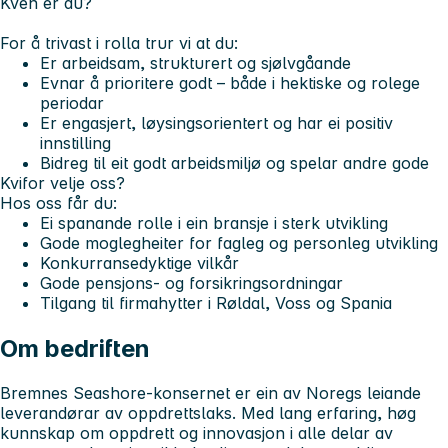
Kven er du?
For å trivast i rolla trur vi at du:
Er arbeidsam, strukturert og sjølvgåande
Evnar å prioritere godt – både i hektiske og rolege
periodar
Er engasjert, løysingsorientert og har ei positiv
innstilling
Bidreg til eit godt arbeidsmiljø og spelar andre gode
Kvifor velje oss?
Hos oss får du:
Ei spanande rolle i ein bransje i sterk utvikling
Gode moglegheiter for fagleg og personleg utvikling
Konkurransedyktige vilkår
Gode pensjons- og forsikringsordningar
Tilgang til firmahytter i Røldal, Voss og Spania
Om bedriften
Bremnes Seashore-konsernet er ein av Noregs leiande
leverandørar av oppdrettslaks. Med lang erfaring, høg
kunnskap om oppdrett og innovasjon i alle delar av