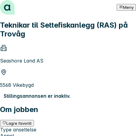
Hopp til innhold
Meny
Teknikar til Settefiskanlegg (RAS) på
Trovåg
Seashore Land AS
5568 Vikebygd
Stillingsannonsen er inaktiv.
Om jobben
Lagre favoritt
Type ansettelse
Annet