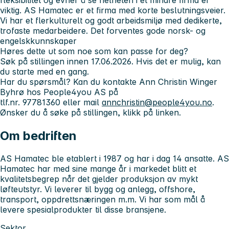
viktig. AS Hamatec er et firma med korte beslutningsveier.
Vi har et flerkulturelt og godt arbeidsmiljø med dedikerte,
trofaste medarbeidere. Det forventes gode norsk- og
engelskkunnskaper
Høres dette ut som noe som kan passe for deg?
Søk på stillingen innen 17.06.2026. Hvis det er mulig, kan
du starte med en gang.
Har du spørsmål?
Kan du kontakte
Ann Christin Winger
Byhrø hos People4you AS på
tlf.nr. 97781360 eller mail
annchristin@people4you.no
.
Ønsker du å søke på stillingen, klikk på linken.
Om bedriften
AS Hamatec
ble etablert i 1987 og har i dag 14 ansatte. AS
Hamatec har med sine mange år i markedet blitt et
kvalitetsbegrep når det gjelder produksjon av mykt
løfteutstyr. Vi leverer til bygg og anlegg, offshore,
transport, oppdrettsnæringen m.m. Vi har som mål å
levere spesialprodukter til disse bransjene.
Sektor