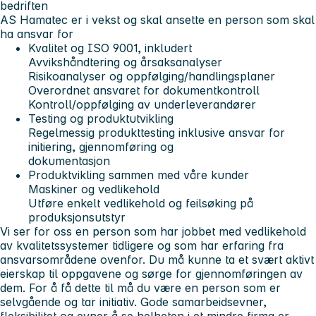
bedriften
AS Hamatec er i vekst og skal ansette en person som skal
ha ansvar for
Kvalitet og ISO 9001, inkludert
Avvikshåndtering og årsaksanalyser
Risikoanalyser og oppfølging/handlingsplaner
Overordnet ansvaret for dokumentkontroll
Kontroll/oppfølging av underleverandører
Testing og produktutvikling
Regelmessig produkttesting inklusive ansvar for
initiering, gjennomføring og
dokumentasjon
Produktvikling sammen med våre kunder
Maskiner og vedlikehold
Utføre enkelt vedlikehold og feilsøking på
produksjonsutstyr
Vi ser for oss en person
som har jobbet med vedlikehold
av kvalitetssystemer tidligere og som har erfaring fra
ansvarsområdene ovenfor. Du må kunne ta et
svært aktivt
eierskap
til oppgavene og sørge for
gjennomføringen
av
dem. For å få dette til må du være en person som er
selvgående og tar initiativ.
Gode samarbeidsevner
,
fleksibilitet og evner å se helheten i et mindre firma er