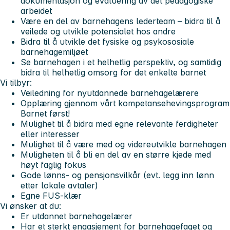
dokumentasjon og evaluering av det pedagogiske
arbeidet
Være en del av barnehagens lederteam – bidra til å
veilede og utvikle potensialet hos andre
Bidra til å utvikle det fysiske og psykososiale
barnehagemiljøet
Se barnehagen i et helhetlig perspektiv, og samtidig
bidra til helhetlig omsorg for det enkelte barnet
Vi tilbyr:
Veiledning for nyutdannede barnehagelærere
Opplæring gjennom vårt kompetansehevingsprogram
Barnet først!
Mulighet til å bidra med egne relevante ferdigheter
eller interesser
Mulighet til å være med og videreutvikle barnehagen
Muligheten til å bli en del av en større kjede med
høyt faglig fokus
Gode lønns- og pensjonsvilkår (evt. legg inn lønn
etter lokale avtaler)
Egne FUS-klær
Vi ønsker at du:
Er utdannet barnehagelærer
Har et sterkt engasjement for barnehagefaget og