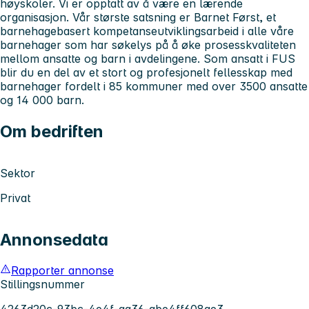
høyskoler. Vi er opptatt av å være en lærende
organisasjon. Vår største satsning er Barnet Først, et
barnehagebasert kompetanseutviklingsarbeid i alle våre
barnehager som har søkelys på å øke prosesskvaliteten
mellom ansatte og barn i avdelingene. Som ansatt i FUS
blir du en del av et stort og profesjonelt fellesskap med
barnehager fordelt i 85 kommuner med over 3500 ansatte
og 14 000 barn.
Om bedriften
Sektor
Privat
Annonsedata
Rapporter annonse
Stillingsnummer
4263d20c-93bc-4e4f-aa36-abe4ff608ae3