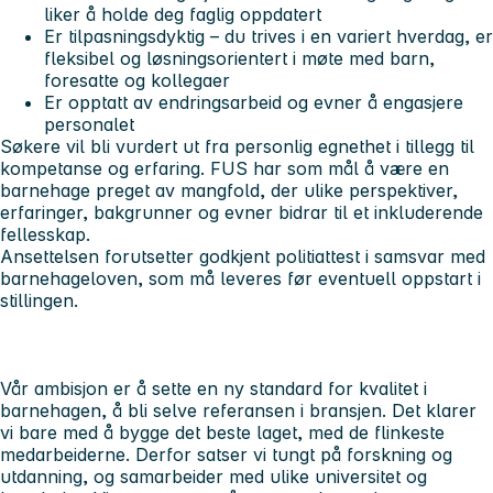
liker å holde deg faglig oppdatert
Er tilpasningsdyktig – du trives i en variert hverdag, er
fleksibel og løsningsorientert i møte med barn,
foresatte og kollegaer
Er opptatt av endringsarbeid og evner å engasjere
personalet
Søkere vil bli vurdert ut fra personlig egnethet i tillegg til
kompetanse og erfaring. FUS har som mål å være en
barnehage preget av mangfold, der ulike perspektiver,
erfaringer, bakgrunner og evner bidrar til et inkluderende
fellesskap.
Ansettelsen forutsetter godkjent politiattest i samsvar med
barnehageloven, som må leveres før eventuell oppstart i
stillingen.
Vår ambisjon er å sette en ny standard for kvalitet i
barnehagen, å bli selve referansen i bransjen. Det klarer
vi bare med å bygge det beste laget, med de flinkeste
medarbeiderne. Derfor satser vi tungt på forskning og
utdanning, og samarbeider med ulike universitet og