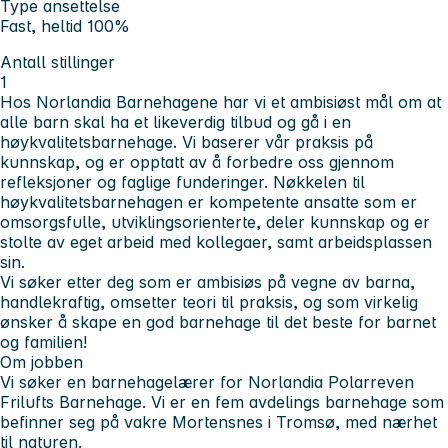
Type ansettelse
Fast, heltid 100%
Antall stillinger
1
Hos Norlandia Barnehagene har vi et ambisiøst mål om at
alle barn skal ha et likeverdig tilbud og gå i en
høykvalitetsbarnehage. Vi baserer vår praksis på
kunnskap, og er opptatt av å forbedre oss gjennom
refleksjoner og faglige funderinger. Nøkkelen til
høykvalitetsbarnehagen er kompetente ansatte som er
omsorgsfulle, utviklingsorienterte, deler kunnskap og er
stolte av eget arbeid med kollegaer, samt arbeidsplassen
sin.
Vi søker etter deg som er ambisiøs på vegne av barna,
handlekraftig, omsetter teori til praksis, og som virkelig
ønsker å skape en god barnehage til det beste for barnet
og familien!
Om jobben
Vi søker en barnehagelærer for Norlandia Polarreven
Frilufts Barnehage. Vi er en fem avdelings barnehage som
befinner seg på vakre Mortensnes i Tromsø, med nærhet
til naturen.