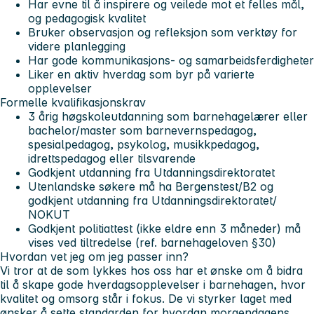
Har evne til å inspirere og veilede mot et felles mål,
og pedagogisk kvalitet
Bruker observasjon og refleksjon som verktøy for
videre planlegging
Har gode kommunikasjons- og samarbeidsferdigheter
Liker en aktiv hverdag som byr på varierte
opplevelser
Formelle kvalifikasjonskrav
3 årig høgskoleutdanning som barnehagelærer eller
bachelor/master som barnevernspedagog,
spesialpedagog, psykolog, musikkpedagog,
idrettspedagog eller tilsvarende
Godkjent utdanning fra Utdanningsdirektoratet
Utenlandske søkere må ha Bergenstest/B2 og
godkjent utdanning fra Utdanningsdirektoratet/
NOKUT
Godkjent politiattest (ikke eldre enn 3 måneder) må
vises ved tiltredelse (ref. barnehageloven §30)
Hvordan vet jeg om jeg passer inn?
Vi tror at de som lykkes hos oss har et ønske om å bidra
til å skape gode hverdagsopplevelser i barnehagen, hvor
kvalitet og omsorg står i fokus. De vi styrker laget med
ønsker å sette standarden for hvordan morgendagens