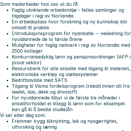
Som medarbeider hos oss vil du få:
Faglig utviklende arbeidsmiljø - felles samlinger og
fagdager i regi av Norlandia
En arbeidsplass hvor forskning og ny kunnskap blir
omsatt til praksis
Introduksjonsprogram for nyansatte -- veiledning for
nyutdannede de to første årene
Muligheter for faglig nettverk i regi av Norlandia med
2500 kolleger
Konkurransedyktig lønn og pensjonsordninger (AFP i
privat sektor)
Ressursbank for alle ansatte med tilgang til materiell,
elektroniske verktøy og støttesystemer
Bedriftsavtale med SATS
Tilgang til Visma fordelsprogram (rabatt innen alt fra
leiebil, taxi, dekk og drivstoff)
For nyutdannede tilbyr vi de første tre måneder i
ansattforholdet et tillegg til lønn som for eksempel
kan gå til å betale studielån
Vi ser etter deg som:
Fremmer trygg tilknytning, lek og nysgjerrighet,
utforsking og læring