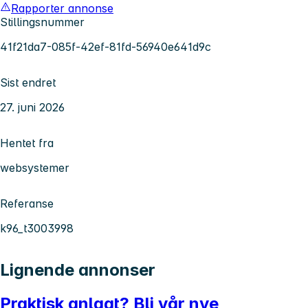
Rapporter annonse
Stillingsnummer
41f21da7-085f-42ef-81fd-56940e641d9c
Sist endret
27. juni 2026
Hentet fra
websystemer
Referanse
k96_t3003998
Lignende annonser
Praktisk anlagt? Bli vår nye