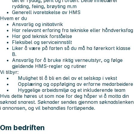
det er ryddig, pent og i orden. Dette innebærer
rydding, feiing, brøyting m.m
Generell ivaretakelse av HMS
Hvem er du
Ansvarlig og initiativrik
Har relevant erfaring fra tekniske eller håndverksfag
Har god teknisk forståelse
Fleksibel og serviceinnstilt
Liker å være på farten så du må ha førerkort klasse
B.
Ansvarlig for å bruke riktig verneutstyr, og følge
gjeldende HMS-regler og rutiner
Vi tilbyr:
Mulighet til å bli en del av et selskap i vekst
Opplæring og oppfølging av erfarne medarbeidere
Hyggelige arbeidsmiljø og et inkluderende team
Hvis dette høres ut som noe for deg håper vi å motta din
søknad snarest. Søknader sendes gjennom søknadslenken
i annonsen, og vil behandles fortløpende.
Om bedriften