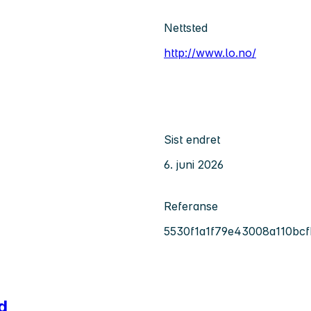
Nettsted
http://www.lo.no/
Sist endret
6. juni 2026
Referanse
5530f1a1f79e43008a110bc
d