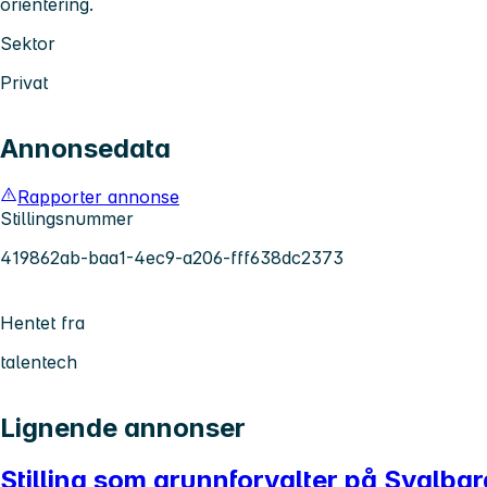
orientering.
Sektor
Privat
Annonsedata
Rapporter annonse
Stillingsnummer
419862ab-baa1-4ec9-a206-fff638dc2373
Hentet fra
talentech
Lignende annonser
Stilling som grunnforvalter på Svalbar