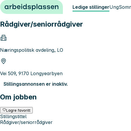
Hopp til innhold
Ledige stillinger
Ung
Somm
Rådgiver/seniorrådgiver
Næringspolitisk avdeling, LO
Vei 509, 9170 Longyearbyen
Stillingsannonsen er inaktiv.
Om jobben
Lagre favoritt
Stillingstittel
Rådgiver/seniorrådgiver