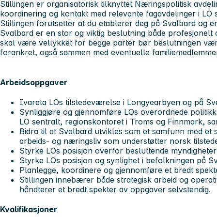
Stillingen er organisatorisk tilknyttet Næringspolitisk avdel
koordinering og kontakt med relevante fagavdelinger i LO s
Stillingen forutsetter at du etablerer deg på Svalbard og er fy
Svalbard er en stor og viktig beslutning både profesjonelt o
skal være vellykket for begge parter bør beslutningen væ
forankret, også sammen med eventuelle familiemedlemmer
Arbeidsoppgaver
Ivareta LOs tilstedeværelse i Longyearbyen og på Sv
Synliggjøre og gjennomføre LOs overordnede politikk
LO sentralt, regionskontoret i Troms og Finnmark, sa
Bidra til at Svalbard utvikles som et samfunn med et s
arbeids- og næringsliv som understøtter norsk tilsted
Styrke LOs posisjon overfor besluttende myndigheter 
Styrke LOs posisjon og synlighet i befolkningen på S
Planlegge, koordinere og gjennomføre et bredt spekter
Stillingen innebærer både strategisk arbeid og operat
håndterer et bredt spekter av oppgaver selvstendig.
Kvalifikasjoner