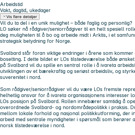
Arbeidstid
Vakt, dagtid, ukedager
Vis flere detaljer
Vil du ta del i en unik mulighet – både faglig og personlig?
LO søker nå rådgiver/seniorrådgiver til en helt spesiell roll
deg muligheten til å bo og arbeide midt i Arktis, i et samfun
strategisk betydning for Norge.
Svalbard står foran viktige endringer i årene som kommer –
bosetting. I dette bildet er LOs tilstedeværelse både ønske
på Svalbard vil du spille en sentral rolle i å ivareta arbeids
utviklingen av et bærekraftig og seriøst arbeidsliv, og styr
suverenitet i nord.
Som rådgiver/seniorrådgiver vil du være LOs fremste repr
helhetlig ansvar for å ivareta organisasjonens interesser lok
LOs posisjon på Svalbard. Rollen innebærer samtidig å ope
overordnede Svalbard- og nordområdepolitikk i praksis. Du 
mellom lokale forhold og nasjonal politikkutforming, der in
arbeid med sentrale myndigheter i spørsmål som berører ar
norsk tilstedeværelse i nord.