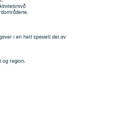
tivitetsnivå
ordområdene.
ver i en helt spesiell del av
t og region.