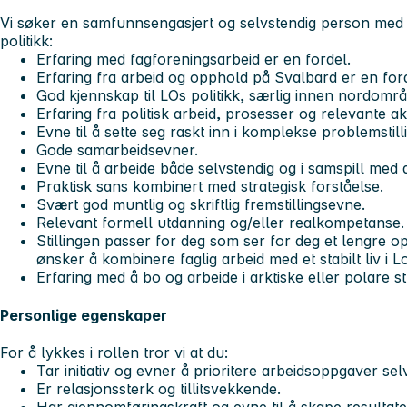
Vi søker en samfunnsengasjert og selvstendig person med g
politikk:
Erfaring med fagforeningsarbeid er en fordel.
Erfaring fra arbeid og opphold på Svalbard er en ford
God kjennskap til LOs politikk, særlig innen nordomr
Erfaring fra politisk arbeid, prosesser og relevante ak
Evne til å sette seg raskt inn i komplekse problemstill
Gode samarbeidsevner.
Evne til å arbeide både selvstendig og i samspill med 
Praktisk sans kombinert med strategisk forståelse.
Svært god muntlig og skriftlig fremstillingsevne.
Relevant formell utdanning og/eller realkompetanse.
Stillingen passer for deg som ser for deg et lengre
ønsker å kombinere faglig arbeid med et stabilt liv i 
Erfaring med å bo og arbeide i arktiske eller polare str
Personlige egenskaper
For å lykkes i rollen tror vi at du:
Tar initiativ og evner å prioritere arbeidsoppgaver sel
Er relasjonssterk og tillitsvekkende.
Har gjennomføringskraft og evne til å skape resultate