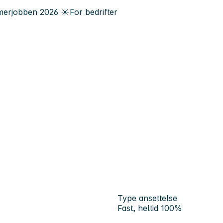
erjobben
2026
☀️
For bedrifter
Type ansettelse
Fast, heltid 100%