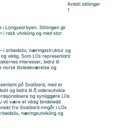
Antall stillinger
1
e i Longyearbyen. Stillingen gir
n i rask utvikling og med stor
 i arbeidsliv, næringsstruktur og
t og viktig. Som LOs representant
takernes interesser, bidra til
ke norsk tilstedeværelse og
esentant på Svalbard, med et
alt og bidra til å videreutvikle
rasjonalisere og synliggjøre LOs
vil være et viktig bindeledd
nsikt fra Svalbard inngår i LOs
beidsliv, næringsutvikling og