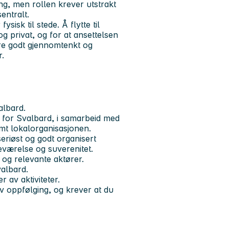
ing, men rollen krever utstrakt
entralt.
sisk til stede. Å flytte til
g privat, og for at ansettelsen
re godt gjennomtenkt og
.
albard.
 for Svalbard, i samarbeid med
mt lokalorganisasjonen.
eriøst og godt organisert
eværelse og suverenitet.
og relevante aktører.
valbard.
 av aktiviteter.
iv oppfølging, og krever at du