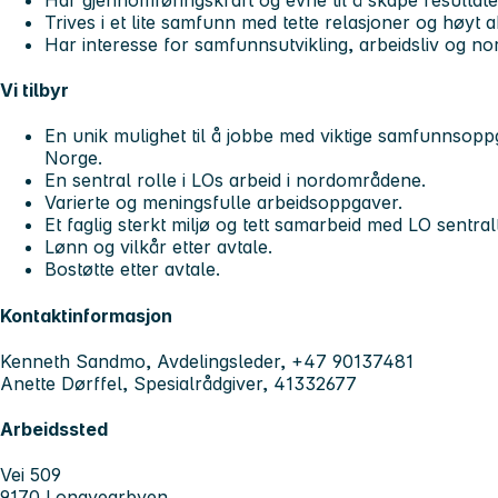
Trives i et lite samfunn med tette relasjoner og høyt ak
Har interesse for samfunnsutvikling, arbeidsliv og n
Vi tilbyr
En unik mulighet til å jobbe med viktige samfunnsoppga
Norge.
En sentral rolle i LOs arbeid i nordområdene.
Varierte og meningsfulle arbeidsoppgaver.
Et faglig sterkt miljø og tett samarbeid med LO sentral
Lønn og vilkår etter avtale.
Bostøtte etter avtale.
Kontaktinformasjon
Kenneth Sandmo, Avdelingsleder, +47 90137481
Anette Dørffel, Spesialrådgiver, 41332677
Arbeidssted
Vei 509
9170 Longyearbyen