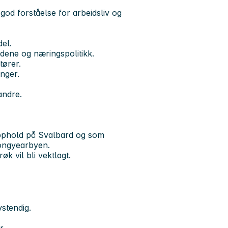
od forståelse for arbeidsliv og
el.
ådene og næringspolitikk.
tører.
inger.
andre.
 opphold på Svalbard og som
Longyearbyen.
øk vil bli vektlagt.
vstendig.
r.