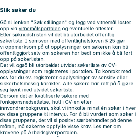
Slik søker du
Gå til lenken "Søk stillingen" og legg ved vitnemål lastet
opp via
vitnemålsportalen
og eventuelle attester.
Etter søknadsfristen vil det bli utarbeidet offentlig
søkerliste. I samsvar med offentlighetsloven § 25 gjør
vi oppmerksom på at opplysninger om søkeren kan bli
offentliggjort selv om søkeren har bedt om ikke å bli ført
opp på søkerlisten.
Det vil også bli utarbeidet utvidet søkerliste av CV-
opplysninger som registreres i portalen. Ta kontakt med
oss før du ev. registrerer opplysninger av sensitiv eller
sikkerhetsmessig karakter. Alle søkere har rett på å gjøre
seg kjent med utvidet søkerliste.
Dersom det er kvalifiserte søkere med
funksjonsnedsettelse, hull i CV-en eller
innvandrerbakgrunn, skal vi innkalle minst én søker i hver
av disse gruppene til intervju. For å bli vurdert som søker i
disse gruppene, det vil si positivt særbehandlet på denne
måten, må søkerne oppfylle visse krav. Les mer om
kravene på Arbeidsgiverportalen.