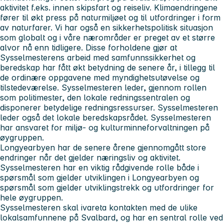
aktivitet f.eks. innen skipsfart og reiseliv. Klimaendringene
fører til økt press på naturmiljøet og til utfordringer i form
av naturfarer. Vi har også en sikkerhetspolitisk situasjon
som globalt og i våre nærområder er preget av et større
alvor nå enn tidligere. Disse forholdene gjør at
Sysselmesterens arbeid med samfunnssikkerhet og
beredskap har fått økt betydning de senere år, i tillegg til
de ordinære oppgavene med myndighetsutøvelse og
tilstedeværelse. Sysselmesteren leder, gjennom rollen
som politimester, den lokale redningssentralen og
disponerer betydelige redningsressurser. Sysselmesteren
leder også det lokale beredskapsrådet. Sysselmesteren
har ansvaret for miljø- og kulturminneforvaltningen på
øygruppen.
Longyearbyen har de senere årene gjennomgått store
endringer når det gjelder næringsliv og aktivitet.
Sysselmesteren har en viktig rådgivende rolle både i
spørsmål som gjelder utviklingen i Longyearbyen og
spørsmål som gjelder utviklingstrekk og utfordringer for
hele øygruppen.
Sysselmesteren skal ivareta kontakten med de ulike
lokalsamfunnene på Svalbard, og har en sentral rolle ved