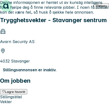
Denne informasjonen er hentet ut av kunstig intelligens
Hopp til innhold
Meny
for å hjelpe deg å finne relevante jobber. I noen få tilfeller
kan det være feil, så husk å sjekke hele annonsen.
Trygghetsvekter - Stavanger sentrum
Avarn Security AS
4032 Stavanger
Stillingsannonsen er inaktiv.
Om jobben
Lagre favoritt
Stillingstittel
Vekter