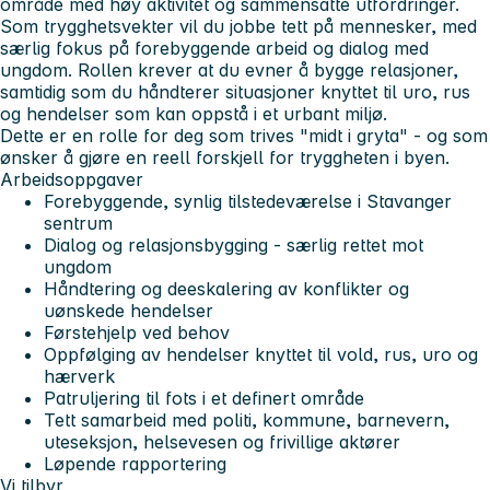
område med høy aktivitet og sammensatte utfordringer.
Som trygghetsvekter vil du jobbe tett på mennesker, med
særlig fokus på forebyggende arbeid og dialog med
ungdom. Rollen krever at du evner å bygge relasjoner,
samtidig som du håndterer situasjoner knyttet til uro, rus
og hendelser som kan oppstå i et urbant miljø.
Dette er en rolle for deg som trives "midt i gryta" - og som
ønsker å gjøre en reell forskjell for tryggheten i byen.
Arbeidsoppgaver
Forebyggende, synlig tilstedeværelse i Stavanger
sentrum
Dialog og relasjonsbygging - særlig rettet mot
ungdom
Håndtering og deeskalering av konflikter og
uønskede hendelser
Førstehjelp ved behov
Oppfølging av hendelser knyttet til vold, rus, uro og
hærverk
Patruljering til fots i et definert område
Tett samarbeid med politi, kommune, barnevern,
uteseksjon, helsevesen og frivillige aktører
Løpende rapportering
Vi tilbyr