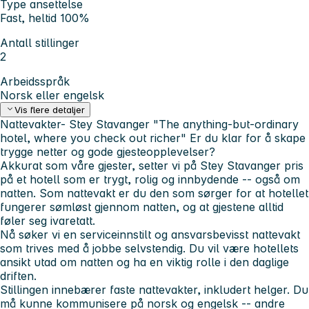
Type ansettelse
Fast, heltid 100%
Antall stillinger
2
Arbeidsspråk
Norsk eller engelsk
Vis flere detaljer
Nattevakter- Stey Stavanger
"The anything-but-ordinary
hotel, where you check out richer"
Er du klar for å skape
trygge netter og gode gjesteopplevelser?
Akkurat som våre gjester, setter vi på Stey Stavanger pris
på et hotell som er trygt, rolig og innbydende -- også om
natten. Som nattevakt er du den som sørger for at hotellet
fungerer sømløst gjennom natten, og at gjestene alltid
føler seg ivaretatt.
Nå søker vi en serviceinnstilt og ansvarsbevisst nattevakt
som trives med å jobbe selvstendig. Du vil være hotellets
ansikt utad om natten og ha en viktig rolle i den daglige
driften.
Stillingen innebærer faste nattevakter, inkludert helger. Du
må kunne kommunisere på norsk og engelsk -- andre