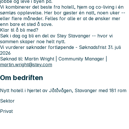
jobbe og leve i byen på.
Vi kombinerer det beste fra hotell, hjem og co-living i én
sømløs opplevelse. Her bor gjester én natt, noen uker --
eller flere måneder. Felles for alle er at de ønsker mer
enn bare et sted å sove.
Klar til å bli med?
Søk i dag og bli en del av Stey Stavanger -- hvor vi
sammen skaper noe helt nytt.
Vi vurderer søknader fortløpende -
Søknadsfrist 31. juli
2026
Søknad til:
Martin Wright | Community Manager |
martin.wright@stey.com
Om bedriften
Nytt hotell i hjertet av Jåtåvågen, Stavanger med 181 rom
Sektor
Privat