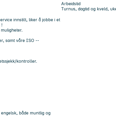
Arbeidstid
Turnus, dagtid og kveld, u
vice innstilt, liker å jobbe i et
 !
 muligheter.
jer, samt våre ISO --
tssjekk/kontroller.
engelsk, både muntlig og