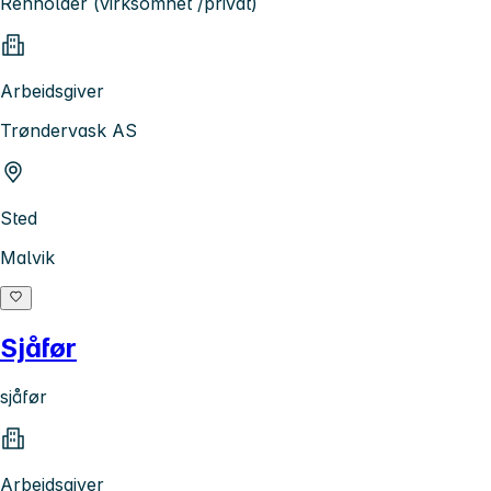
Renholder (virksomhet /privat)
Arbeidsgiver
Trøndervask AS
Sted
Malvik
Sjåfør
sjåfør
Arbeidsgiver