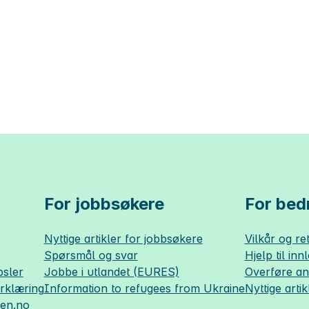
For jobbsøkere
For bedr
Nyttige artikler for jobbsøkere
Vilkår og ret
Spørsmål og svar
Hjelp til inn
sler
Jobbe i utlandet (EURES)
Overføre a
erklæring
Information to refugees from Ukraine
Nyttige artik
sen.no