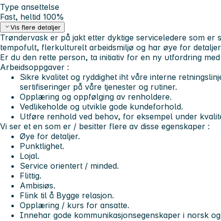
Type ansettelse
Fast, heltid 100%
Vis flere detaljer
Trøndervask er på jakt etter dyktige serviceledere som er ser
tempofult, flerkulturelt arbeidsmiljø og har øye for detaljer
Er du den rette person, ta initiativ for en ny utfordring med
Arbeidsoppgaver :
Sikre kvalitet og ryddighet iht våre interne retningslin
sertifiseringer på våre tjenester og rutiner.
Opplæring og oppfølging av renholdere.
Vedlikeholde og utvikle gode kundeforhold.
Utføre renhold ved behov, for eksempel under kvalite
Vi ser et en som er / besitter flere av disse egenskaper :
Øye for detaljer.
Punktlighet.
Lojal.
Service orientert / minded.
Flittig.
Ambisiøs.
Flink til å Bygge relasjon.
Opplæring / kurs for ansatte.
Innehar gode kommunikasjonsegenskaper i norsk og 