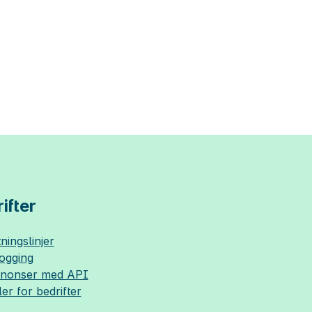
ifter
ningslinjer
logging
nnonser med API
ler for bedrifter