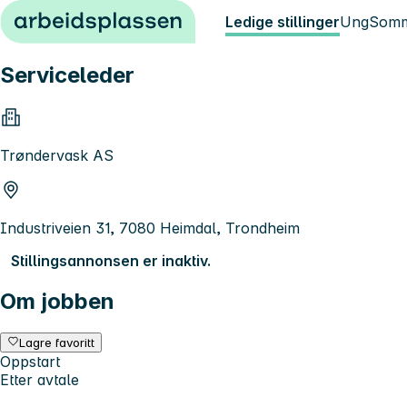
Hopp til innhold
Ledige stillinger
Ung
Somm
Serviceleder
Trøndervask AS
Industriveien 31, 7080 Heimdal, Trondheim
Stillingsannonsen er inaktiv.
Om jobben
Lagre favoritt
Oppstart
Etter avtale