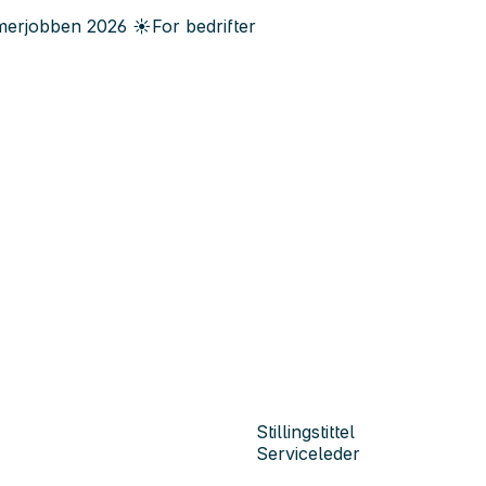
erjobben
2026
☀️
For bedrifter
Stillingstittel
Serviceleder