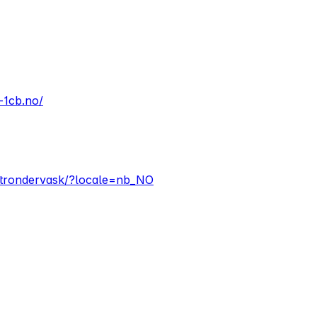
-1cb.no/
/trondervask/?locale=nb_NO