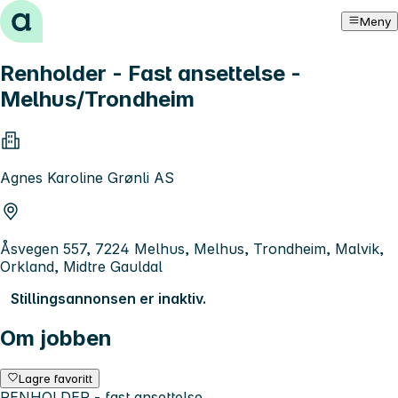
Hopp til innhold
Meny
Renholder - Fast ansettelse -
Melhus/Trondheim
Agnes Karoline Grønli AS
Åsvegen 557, 7224 Melhus, Melhus, Trondheim, Malvik,
Orkland, Midtre Gauldal
Stillingsannonsen er inaktiv.
Om jobben
Lagre favoritt
RENHOLDER - fast ansettelse