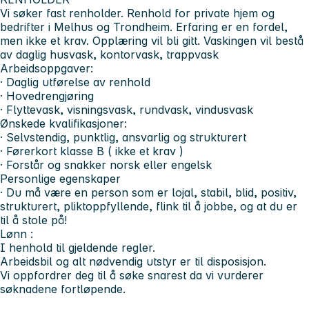
Vi søker fast renholder. Renhold for private hjem og
bedrifter i Melhus og Trondheim. Erfaring er en fordel,
men ikke et krav. Opplæring vil bli gitt. Vaskingen vil bestå
av daglig husvask, kontorvask, trappvask
Arbeidsoppgaver:
· Daglig utførelse av renhold
· Hovedrengjøring
· Flyttevask, visningsvask, rundvask, vindusvask
Ønskede kvalifikasjoner:
· Selvstendig, punktlig, ansvarlig og strukturert
· Førerkort klasse B ( ikke et krav )
· Forstår og snakker norsk eller engelsk
Personlige egenskaper
· Du må være en person som er lojal, stabil, blid, positiv,
strukturert, pliktoppfyllende, flink til å jobbe, og at du er
til å stole på!
Lønn :
I henhold til gjeldende regler.
Arbeidsbil og alt nødvendig utstyr er til disposisjon.
Vi oppfordrer deg til å søke snarest da vi vurderer
søknadene fortløpende.