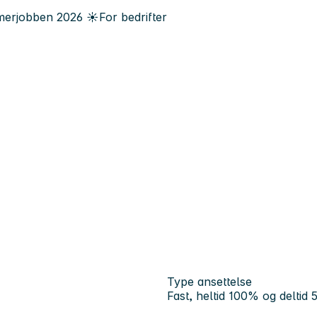
erjobben
2026
☀️
For bedrifter
Type ansettelse
Fast, heltid 100% og delti