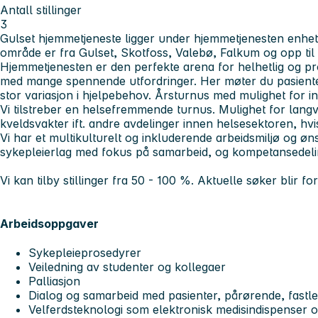
Antall stillinger
3
Gulset hjemmetjeneste ligger under hjemmetjenesten enhet
område er fra Gulset, Skotfoss, Valebø, Falkum og opp til 
Hjemmetjenesten er den perfekte arena for helhetlig og pr
med mange spennende utfordringer. Her møter du pasiente
stor variasjon i hjelpebehov. Årsturnus med mulighet for ind
Vi tilstreber en helsefremmende turnus. Mulighet for lang
kveldsvakter ift. andre avdelinger innen helsesektoren, hvi
Vi har et multikulturelt og inkluderende arbeidsmiljø og øn
sykepleierlag med fokus på samarbeid, og kompetansedeli
Vi kan tilby stillinger fra 50 - 100 %. Aktuelle søker blir for
Arbeidsoppgaver
Sykepleieprosedyrer
Veiledning av studenter og kollegaer
Palliasjon
Dialog og samarbeid med pasienter, pårørende, fastl
Velferdsteknologi som elektronisk medisindispenser 