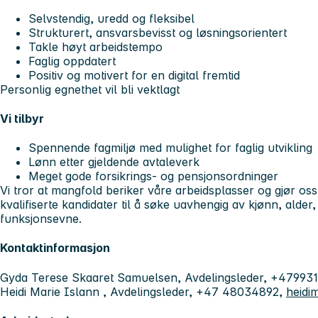
Selvstendig, uredd og fleksibel
Strukturert, ansvarsbevisst og løsningsorientert
Takle høyt arbeidstempo
Faglig oppdatert
Positiv og motivert for en digital fremtid
Personlig egnethet vil bli vektlagt
Vi tilbyr
Spennende fagmiljø med mulighet for faglig utvikling
Lønn etter gjeldende avtaleverk
Meget gode forsikrings- og pensjonsordninger
Vi tror at mangfold beriker våre arbeidsplasser og gjør os
kvalifiserte kandidater til å søke uavhengig av kjønn, alder
funksjonsevne.
Kontaktinformasjon
Gyda Terese Skaaret Samuelsen, Avdelingsleder, +47993
Heidi Marie Islann , Avdelingsleder, +47 48034892,
heidi