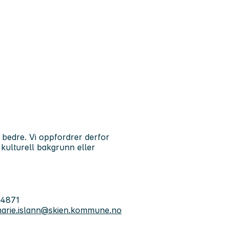
s bedre. Vi oppfordrer derfor
, kulturell bakgrunn eller
14871
marie.islann@skien.kommune.no