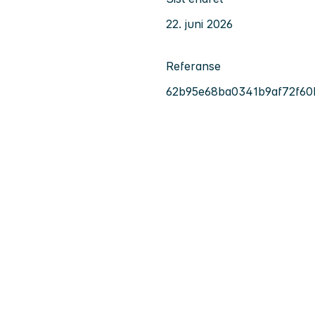
22. juni 2026
Referanse
62b95e68ba0341b9af72f60