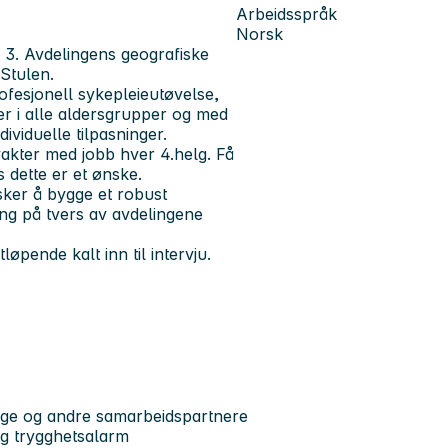
Arbeidsspråk
Norsk
 3. Avdelingens geografiske
Stulen.
ofesjonell sykepleieutøvelse,
r i alle aldersgrupper og med
ividuelle tilpasninger.
vakter med jobb hver 4.helg. Få
s dette er et ønske.
sker å bygge et robust
ng på tvers av avdelingene
tløpende kalt inn til intervju.
ege og andre samarbeidspartnere
og trygghetsalarm