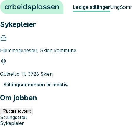
Hopp til innhold
Ledige stillinger
Ung
Somm
Sykepleier
Hjemmetjenester, Skien kommune
Gulsetlia 11, 3726 Skien
Stillingsannonsen er inaktiv.
Om jobben
Lagre favoritt
Stillingstittel
Sykepleier