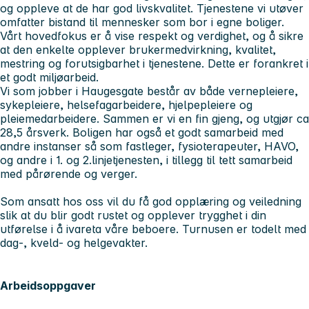
og oppleve at de har god livskvalitet. Tjenestene vi utøver
omfatter bistand til mennesker som bor i egne boliger.
Vårt hovedfokus er å vise respekt og verdighet, og å sikre
at den enkelte opplever brukermedvirkning, kvalitet,
mestring og forutsigbarhet i tjenestene. Dette er forankret i
et godt miljøarbeid.
Vi som jobber i Haugesgate består av både vernepleiere,
sykepleiere, helsefagarbeidere, hjelpepleiere og
pleiemedarbeidere. Sammen er vi en fin gjeng, og utgjør ca
28,5 årsverk. Boligen har også et godt samarbeid med
andre instanser så som fastleger, fysioterapeuter, HAVO,
og andre i 1. og 2.linjetjenesten, i tillegg til tett samarbeid
med pårørende og verger.
Som ansatt hos oss vil du få god opplæring og veiledning
slik at du blir godt rustet og opplever trygghet i din
utførelse i å ivareta våre beboere. Turnusen er todelt med
dag-, kveld- og helgevakter.
Arbeidsoppgaver