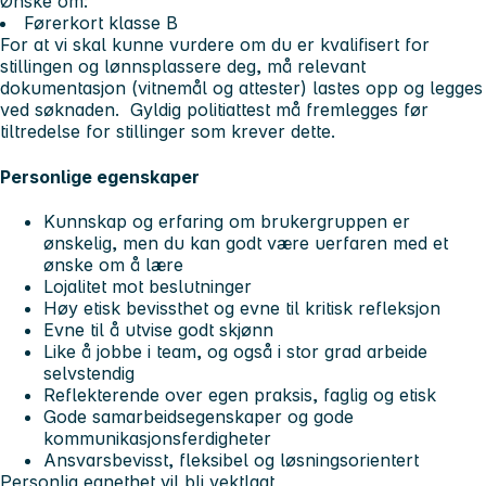
Ønske om:
Førerkort klasse B
For at vi skal kunne vurdere om du er kvalifisert for
stillingen og lønnsplassere deg, må relevant
dokumentasjon (vitnemål og attester) lastes opp og legges
ved søknaden. Gyldig politiattest må fremlegges før
tiltredelse for stillinger som krever dette.
Personlige egenskaper
Kunnskap og erfaring om brukergruppen er
ønskelig, men du kan godt være uerfaren med et
ønske om å lære
Lojalitet mot beslutninger
Høy etisk bevissthet og evne til kritisk refleksjon
Evne til å utvise godt skjønn
Like å jobbe i team, og også i stor grad arbeide
selvstendig
Reflekterende over egen praksis, faglig og etisk
Gode samarbeidsegenskaper og gode
kommunikasjonsferdigheter
Ansvarsbevisst, fleksibel og løsningsorientert
Personlig egnethet vil bli vektlagt