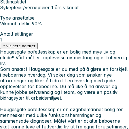
Stillingstittel
Sykepleier/vernepleier 1 års vikariat
Type ansettelse
Vikariat, deltid 90%
Antall stillinger
1
Vis flere detaljer
Haugesgate bofellesskap er en bolig med mye liv og
glede!! Vårt mål er opplevelse av mestring og et fullverdig
liv.
Som ansatt i Haugesgate er du med på å gjøre en forskjell
i beboernes hverdag. Vi søker deg som ønsker nye
utfordringer og liker å bidra til en hverdag med gode
opplevelser for beboerne. Du må like å ha ansvar og
kunne jobbe selvstendig og i team, og være en positiv
bidragsyter til arbeidsmiljøet.
Haugesgate bofellesskap er en døgnbemannet bolig for
mennesker med ulike funksjonshemminger og
sammensatte diagnoser. Målet vårt er at alle beboerne
skal kunne leve et fullverdig liv ut fra egne forutsetninger,