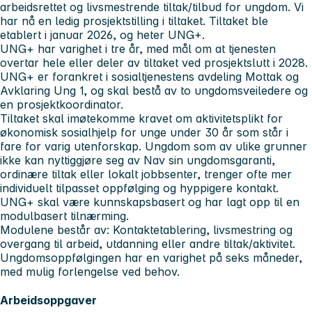
arbeidsrettet og livsmestrende tiltak/tilbud for ungdom. Vi
har nå en ledig prosjektstilling i tiltaket. Tiltaket ble
etablert i januar 2026, og heter UNG+.
UNG+ har varighet i tre år, med mål om at tjenesten
overtar hele eller deler av tiltaket ved prosjektslutt i 2028.
UNG+ er forankret i sosialtjenestens avdeling Mottak og
Avklaring Ung 1, og skal bestå av to ungdomsveiledere og
en prosjektkoordinator.
Tiltaket skal imøtekomme kravet om aktivitetsplikt for
økonomisk sosialhjelp for unge under 30 år som står i
fare for varig utenforskap. Ungdom som av ulike grunner
ikke kan nyttiggjøre seg av Nav sin ungdomsgaranti,
ordinære tiltak eller lokalt jobbsenter, trenger ofte mer
individuelt tilpasset oppfølging og hyppigere kontakt.
UNG+ skal være kunnskapsbasert og har lagt opp til en
modulbasert tilnærming.
Modulene består av: Kontaktetablering, livsmestring og
overgang til arbeid, utdanning eller andre tiltak/aktivitet.
Ungdomsoppfølgingen har en varighet på seks måneder,
med mulig forlengelse ved behov.
Arbeidsoppgaver