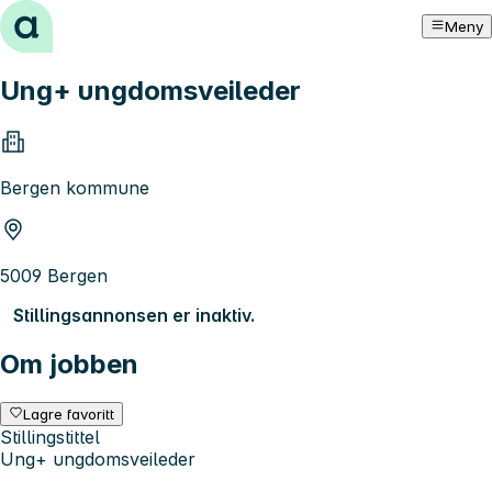
Hopp til innhold
Meny
Ung+ ungdomsveileder
Bergen kommune
5009 Bergen
Stillingsannonsen er inaktiv.
Om jobben
Lagre favoritt
Stillingstittel
Ung+ ungdomsveileder