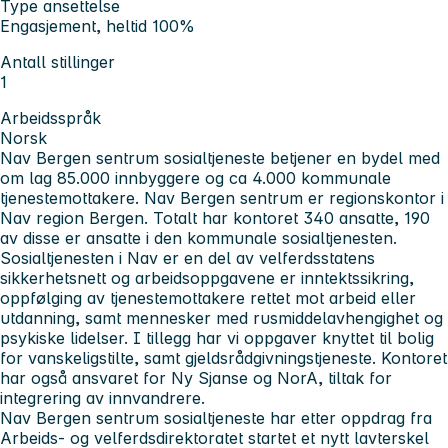
Type ansettelse
Engasjement, heltid 100%
Antall stillinger
1
Arbeidsspråk
Norsk
Nav Bergen sentrum sosialtjeneste betjener en bydel med
om lag 85.000 innbyggere og ca 4.000 kommunale
tjenestemottakere. Nav Bergen sentrum er regionskontor i
Nav region Bergen. Totalt har kontoret 340 ansatte, 190
av disse er ansatte i den kommunale sosialtjenesten.
Sosialtjenesten i Nav er en del av velferdsstatens
sikkerhetsnett og arbeidsoppgavene er inntektssikring,
oppfølging av tjenestemottakere rettet mot arbeid eller
utdanning, samt mennesker med rusmiddelavhengighet og
psykiske lidelser. I tillegg har vi oppgaver knyttet til bolig
for vanskeligstilte, samt gjeldsrådgivningstjeneste. Kontoret
har også ansvaret for Ny Sjanse og NorA, tiltak for
integrering av innvandrere.
Nav Bergen sentrum sosialtjeneste har etter oppdrag fra
Arbeids- og velferdsdirektoratet startet et nytt lavterskel