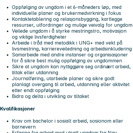
Oppfølging av ungdom i et 6-måneders løp, med
individuelle planer og brukermedvirkning i fokus
Kontaktetablering og relasjonsbygging, kartlegge
ressurser, utfordringer og mulige veivalg for ungdom
Veilede ungdom i å styrke mestringstro, motivasjon
og viktige livsferdigheter
Arbeide i tråd med metodikk i UNG+ med vekt på
livsmestring, karriereveiledning og arbeidsinkludering
Samarbeide med andre instanser og organisasjoner
for å sikre best mulig oppfølging av ungdommen
Sikre at ungdom kan nyttiggjøre seg ordinært arbeid,
tiltak eller utdanning
Journalføring, utarbeide planer og sikre godt
planlagt overgang til arbeid, utdanning eller aktivitet
etter endt oppfølging
Bidra og delta i utvikling av tiltaket
Kvalifikasjoner
Krav om bachelor i sosialt arbeid, sosionom eller
barnevern
Erfaring fra arbeid med utsatt ungdom fra Nav,