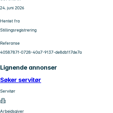
24. juni 2026
Hentet fra
Stillingsregistrering
Referanse
4058787f-0728-40a7-9137-de8db117de7a
Lignende annonser
Søker servitør
Servitør
Arbeidsgiver