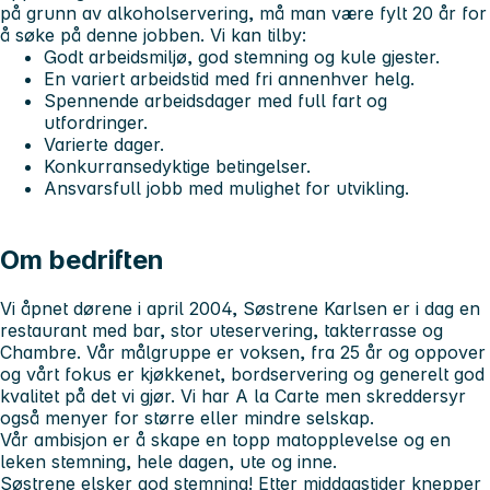
på grunn av alkoholservering, må man være fylt 20 år for
å søke på denne jobben.
Vi kan tilby:
Godt arbeidsmiljø, god stemning og kule gjester.
En variert arbeidstid med
fri annenhver helg.
Spennende arbeidsdager med full fart og
utfordringer.
Varierte dager.
Konkurransedyktige betingelser.
Ansvarsfull jobb med mulighet for utvikling.
Om bedriften
Vi åpnet dørene i april 2004, Søstrene Karlsen er i dag en
restaurant med bar, stor uteservering, takterrasse og
Chambre. Vår målgruppe er voksen, fra 25 år og oppover
og vårt fokus er kjøkkenet, bordservering og generelt god
kvalitet på det vi gjør. Vi har A la Carte men skreddersyr
også menyer for større eller mindre selskap.
Vår ambisjon er å skape en topp matopplevelse og en
leken stemning, hele dagen, ute og inne.
Søstrene elsker god stemning! Etter middagstider knepper