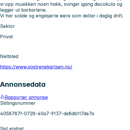
vi opp musikken noen hakk, svinger igang discokula og
legger ut barkartene.
Vi har solide og engasjerte eiere som deltar i daglig drift.
Sektor
Privat
Nettsted
https://www.sostrenekarlsen.no/
Annonsedata
Rapporter annonse
Stillingsnummer
4058787f-0728-40a7-9137-de8db117de7a
Sist endret