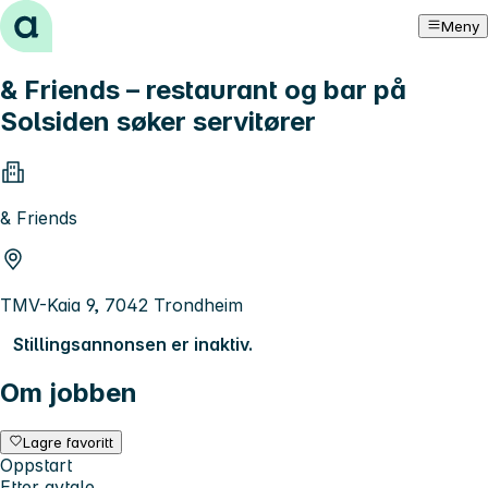
Hopp til innhold
Meny
& Friends – restaurant og bar på
Solsiden søker servitører
& Friends
TMV-Kaia 9, 7042 Trondheim
Stillingsannonsen er inaktiv.
Om jobben
Lagre favoritt
Oppstart
Etter avtale