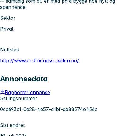
-- samtidig som du er med på å bygge noe nytt og
spennende.
Sektor
Privat
Nettsted
http://www.andfriendssolsiden.no/
Annonsedata
Rapporter annonse
Stillingsnummer
0cd693c1-0a28-4e57-a1bf-de88574e456c
Sist endret
10. juli 2026