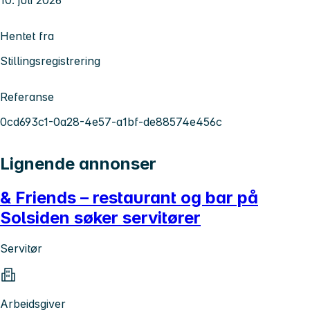
Hentet fra
Stillingsregistrering
Referanse
0cd693c1-0a28-4e57-a1bf-de88574e456c
Lignende annonser
& Friends – restaurant og bar på
Solsiden søker servitører
Servitør
Arbeidsgiver