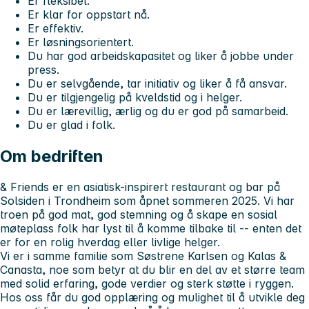
Er fleksibel.
Er klar for oppstart nå.
Er effektiv.
Er løsningsorientert.
Du har god arbeidskapasitet og liker å jobbe under
press.
Du er selvgående, tar initiativ og liker å få ansvar.
Du er tilgjengelig på kveldstid og i helger.
Du er lærevillig, ærlig og du er god på samarbeid.
Du er glad i folk.
Om bedriften
& Friends er en asiatisk-inspirert restaurant og bar på
Solsiden i Trondheim som åpnet sommeren 2025. Vi har
troen på god mat, god stemning og å skape en sosial
møteplass folk har lyst til å komme tilbake til -- enten det
er for en rolig hverdag eller livlige helger.
Vi er i samme familie som Søstrene Karlsen og Kalas &
Canasta, noe som betyr at du blir en del av et større team
med solid erfaring, gode verdier og sterk støtte i ryggen.
Hos oss får du god opplæring og mulighet til å utvikle deg