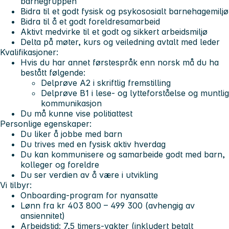
barnegruppen
Bidra til et godt fysisk og psykososialt barnehagemiljø
Bidra til å et godt foreldresamarbeid
Aktivt medvirke til et godt og sikkert arbeidsmiljø
Delta på møter, kurs og veiledning avtalt med leder
Kvalifikasjoner
:
Hvis du har annet førstespråk enn norsk må du ha
bestått følgende:
Delprøve A2 i skriftlig fremstilling
Delprøve B1 i lese- og lytteforståelse og muntlig
kommunikasjon
Du må kunne vise politiattest
Personlige egenskaper
:
Du liker å jobbe med barn
Du trives med en fysisk aktiv hverdag
Du kan kommunisere og samarbeide godt med barn,
kolleger og foreldre
Du ser verdien av å være i utvikling
Vi tilbyr
:
Onboarding-program for nyansatte
Lønn fra kr 403 800 – 499 300 (avhengig av
ansiennitet)
Arbeidstid: 7,5 timers-vakter (inkludert betalt