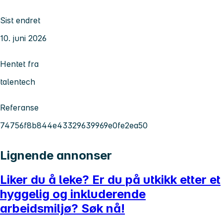
Sist endret
10. juni 2026
Hentet fra
talentech
Referanse
74756f8b844e43329639969e0fe2ea50
Lignende annonser
Liker du å leke? Er du på utkikk etter et
hyggelig og inkluderende
arbeidsmiljø? Søk nå!