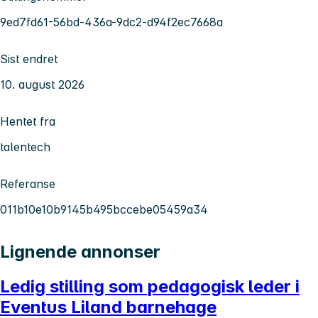
9ed7fd61-56bd-436a-9dc2-d94f2ec7668a
Sist endret
10. august 2026
Hentet fra
talentech
Referanse
011b10e10b9145b495bccebe05459a34
Lignende annonser
Ledig stilling som pedagogisk leder i
Eventus Liland barnehage