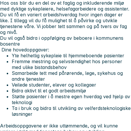
Hos oss blir du en del av et faglig og inkluderende miljø
med dyktige sykepleiere, helsefagarbeidere og assistenter.
Du vil få en variert arbeidshverdag hvor ingen dager er
like. I tillegg vil du få mulighet til å påvirke og utvikle
tjenestene våre. Vi jobber tett sammen og på tvers av fag
og nivå.
Du vil også bidra i oppfølging av beboere i kommunens
bosentre
Dine hovedoppgaver:
Yte helhetlig sykepleie til hjemmeboende pasienter
Fremme mestring og selvstendighet hos personer
med ulike bistandsbehov
Samarbeide tett med pårørende, lege, sykehus og
andre tjenester
Veilede studenter, elever og kollegaer
Bidra aktivt til et godt arbeidsmiljø
Støtte pasienter i å mestre egen hverdag ved hjelp av
teknologi
Ta i bruk og bidra til utvikling av velferdsteknologiske
løsninger
Arbeidsoppgavene er ikke uttømmende, og vil kunne