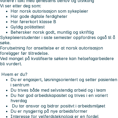
variere i takt med tjenestens behov og utvikling
Vi ser etter deg som:
Har norsk autorisasjon som sykepleier
Har gode digitale ferdigheter
Har førerkort klasse B
Gyldig politiattest
Behersker norsk godt, muntlig og skriftlig
Sykepleierstudenter i siste semester oppfordres også til å
søke.
Forutsetning for ansettelse er at norsk autorisasjon
foreligger før tiltredelse.
Ved mangel på kvalifiserte søkere kan helsefagarbeidere
bli vurdert.
Hvem er du?
Du er engasjert, løsningsorientert og setter pasienten
i sentrum
Du trives både med selvstendig arbeid og i team
Du har god arbeidskapasitet og trives i en variert
hverdag
Du tar ansvar og bidrar positivt i arbeidsmiljøet
Du er nysgjerrig på nye arbeidsformer
Interesse for velferdsteknologi er en fordel