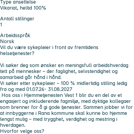
Type ansettelse
Vikariat, heltid 100%
Antall stillinger
1
Arbeidsspråk
Norsk
Vil du være sykepleier i front av fremtidens
helsetjenester?
Vi søker deg som ønsker en meningsfull arbeidshverdag
tett på mennesker – der faglighet, selvstendighet og
samarbeid går hånd i hånd.
Vi søker etter sykepleier – 100 % midlertidig stilling ledig
fra og med 01.07.26- 31.08.2027
Hos oss i Hjemmetjenesten
Vest 1
blir du en del av et
engasjert og inkluderende fagmiljø, med dyktige kollegaer
som brenner for å gi gode tjenester. Sammen jobber vi for
at innbyggerne i Rana kommune skal kunne bo hjemme
lengst mulig – med trygghet, verdighet og mestring i
hverdagen.
Hvorfor velge oss?