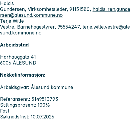
Haldis
Gundersen, Virksomhetsleder, 91151580,
haldis.iren.gunde
rsen@alesund.kommune.no
Terje Wille
Vestre, Barnehagestyrer, 95554247,
terje.wille.vestre@ale
sund.kommune.no
Arbeidsstad
Harhauggata 41
6006 ÅLESUND
Nøkkelinformasjon:
Arbeidsgivar: Ålesund kommune
Referansenr.: 5149513793
Stillingsprosent: 100%
Fast
Søknadsfrist: 10.07.2026