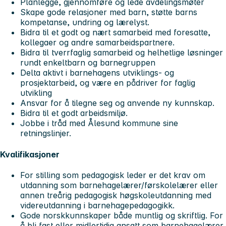
Planlegge, gjennomføre og lede avdelingsmøter
Skape gode relasjoner med barn, støtte barns
kompetanse, undring og lærelyst.
Bidra til et godt og nært samarbeid med foresatte,
kollegaer og andre samarbeidspartnere.
Bidra til tverrfaglig samarbeid og helhetlige løsninger
rundt enkeltbarn og barnegruppen
Delta aktivt i barnehagens utviklings- og
prosjektarbeid, og være en pådriver for faglig
utvikling
Ansvar for å tilegne seg og anvende ny kunnskap.
Bidra til et godt arbeidsmiljø.
Jobbe i tråd med Ålesund kommune sine
retningslinjer.
Kvalifikasjoner
For stilling som pedagogisk leder er det krav om
utdanning som barnehagelærer/førskolelærer eller
annen treårig pedagogisk høgskoleutdanning med
videreutdanning i barnehagepedagogikk.
Gode norskkunnskaper både muntlig og skriftlig. For
å bli fast eller midlertidig ansatt som barnehagelærer,