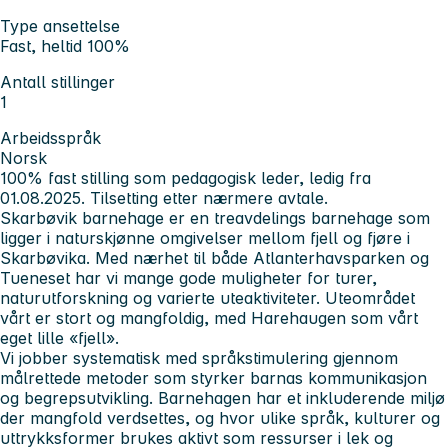
Type ansettelse
Fast, heltid 100%
Antall stillinger
1
Arbeidsspråk
Norsk
100% fast stilling som pedagogisk leder, ledig fra
01.08.2025.
Tilsetting etter nærmere avtale.
Skarbøvik barnehage er en treavdelings barnehage som
ligger i naturskjønne omgivelser mellom fjell og fjøre i
Skarbøvika. Med nærhet til både Atlanterhavsparken og
Tueneset har vi mange gode muligheter for turer,
naturutforskning og varierte uteaktiviteter. Uteområdet
vårt er stort og mangfoldig, med Harehaugen som vårt
eget lille «fjell».
Vi jobber systematisk med språkstimulering gjennom
målrettede metoder som styrker barnas kommunikasjon
og begrepsutvikling. Barnehagen har et inkluderende miljø
der mangfold verdsettes, og hvor ulike språk, kulturer og
uttrykksformer brukes aktivt som ressurser i lek og