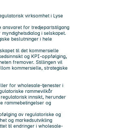
regulatorisk virksomhet i Lyse
 ansvaret for tredjepartstilgang
r myndighetsdialog i selskapet.
giske beslutninger i hele
rskapet til det kommersielle
kedsinnsikt og KPI-oppfølging,
eten fremover. Stillingen vil
ellom kommersielle, strategiske
ller for wholesale-tjenester i
egulatoriske rammevilkår
regulatorisk innsikt, herunder
ke rammebetingelser og
følging av regulatoriske og
het og markedsutvikling
et til endringer i wholesale-