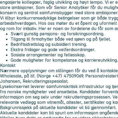
engasjerte kollegaer, faglig utvikling og høyt tempo. Vi e
store ambisjoner. Som vår Senior Analytiker får du mulighete
konsern og sentral samfunnsbygger med store ambisjoner
Vi tilbyr konkurransedyktige betingelser som gir både trygghe
arbeidshverdagen. Hos oss møter du et åpent og uformelt 
og rom for initiativ. Her er noen av fordelene du får som an
Svært gunstig pensjons- og forsikringsordning.
Tilgang til firmahytter både ved sjøen og på fjellet.
Bedriftsidrettslag og subsidiert trening.
Ekstra fridager og gode velferdsordninger.
Sosiale arrangementer og fellesskap.
Gode muligheter for kompetanse og karriereutvikling.
Kontakt
Nærmere opplysninger om stillingen får du ved å kontakte 
Wholesale, på tlf. (Norge +47) 47509069. Personalrelaterte
Johansen, Rekrutteringsspesialist.
Lysekonsernet leverer samfunnskritisk infrastruktur og tjen
fra norske myndigheter ved ansettelse. Kandidater forventes
informasjon om seg selv under rekrutteringsprosessen. Ve
relevante vedlegg som vitnemål, attester, sertifikater og ka
Bakgrunnssjekk på aktuelle kandidater vil bli gjennomført.
Aktuelle kandidater kan bli spurt om informasjon angående t
tilfeller hvor dette er nødvendig for en videre sikkerhetsvu