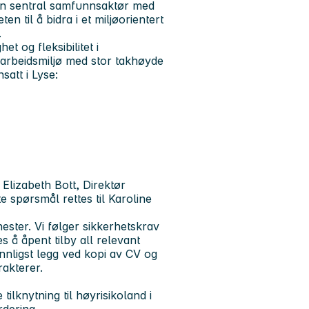
r en sentral samfunnsaktør med
n til å bidra i et miljøorientert
.
t og fleksibilitet i
arbeidsmiljø med stor takhøyde
satt i Lyse:
Elizabeth Bott, Direktør
 spørsmål rettes til Karoline
ester.
Vi følger sikkerhetskrav
 å åpent tilby all relevant
nnligst legg ved kopi av CV og
rakterer.
ilknytning til høyrisikoland i
rdering.