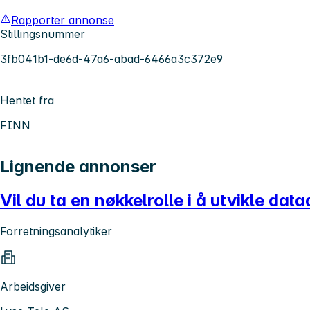
Rapporter annonse
Stillingsnummer
3fb041b1-de6d-47a6-abad-6466a3c372e9
Hentet fra
FINN
Lignende annonser
Vil du ta en nøkkelrolle i å utvikle da
Forretningsanalytiker
Arbeidsgiver