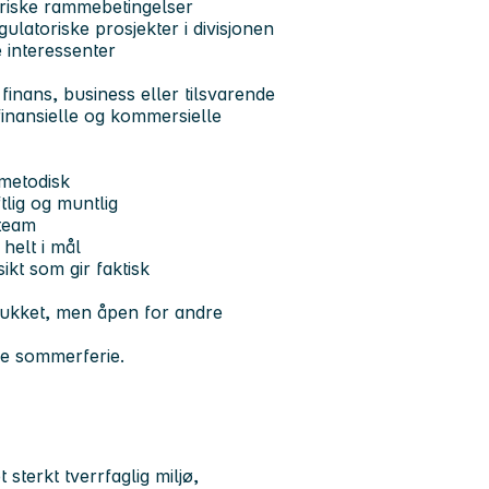
oriske rammebetingelser
egulatoriske prosjekter i divisjonen
e interessenter
inans, business eller tilsvarende
inansielle og kommersielle
 metodisk
lig og muntlig
 team
 helt i mål
ikt som gir faktisk
rukket, men åpen for andre
de sommerferie.
sterkt tverrfaglig miljø,