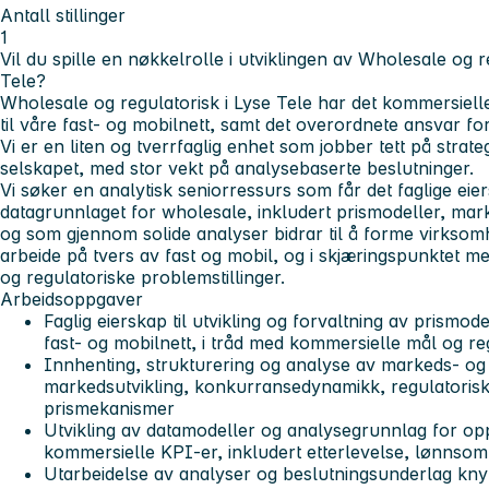
Antall stillinger
1
Vil du spille en nøkkelrolle i utviklingen av Wholesale og 
Tele?
Wholesale og regulatorisk i Lyse Tele har det kommersielle
til våre fast- og mobilnett, samt det overordnete ansvar fo
Vi er en liten og tverrfaglig enhet som jobber tett på strate
selskapet, med stor vekt på analysebaserte beslutninger.
Vi søker en analytisk seniorressurs som får det faglige eie
datagrunnlaget for wholesale, inkludert prismodeller, mar
og som gjennom solide analyser bidrar til å forme virksomh
arbeide på tvers av fast og mobil, og i skjæringspunktet m
og regulatoriske problemstillinger.
Arbeidsoppgaver
Faglig eierskap til utvikling og forvaltning av prismode
fast- og mobilnett, i tråd med kommersielle mål og r
Innhenting, strukturering og analyse av markeds- og 
markedsutvikling, konkurransedynamikk, regulatoris
prismekanismer
Utvikling av datamodeller og analysegrunnlag for opp
kommersielle KPI-er, inkludert etterlevelse, lønnsom
Utarbeidelse av analyser og beslutningsunderlag knytt