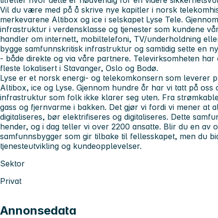
Vil du være med på å skrive nye kapitler i norsk telekomhi
merkevarene Altibox og ice i selskapet Lyse Tele. Gjennom
infrastruktur i verdensklasse og tjenester som kundene vår
handler om internett, mobiltelefoni, TV/underholdning elle
bygge samfunnskritisk infrastruktur og samtidig sette en 
- både direkte og via våre partnere. Televirksomheten har
fleste lokalisert i Stavanger, Oslo og Bodø.
Lyse er et norsk energi- og telekomkonsern som leverer
Altibox, ice og Lyse. Gjennom hundre år har vi tatt på oss 
infrastruktur som folk ikke klarer seg uten. Fra strømkabler 
gass og fjernvarme i bakken. Det gjør vi fordi vi mener at a
digitaliseres, bør elektrifiseres og digitaliseres. Dette s
hender, og i dag teller vi over 2200 ansatte. Blir du en av o
samfunnsbygger som gir tilbake til fellesskapet, men du bid
tjenesteutvikling og kundeopplevelser.
Sektor
Privat
Annonsedata