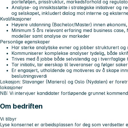
porteføljen, prisstruktur, markedsforhold og regulat
Analyse- og innsiktsstøtte i strategiske initiativer og r
og selskapet, inkludert dialog mot interne og ekstern
Kvalifikasjoner
Høyere utdanning (Bachelor/Master) innen økonomi, f
Minimum 5 års relevant erfaring med business case, f
modeller samt analyse av markeder
Personlige egenskaper
Har sterke analytiske evner og jobber strukturert og
Kommuniserer komplekse analyser tydelig, både skrift
Trives med å jobbe både selvstendig og i tverrfaglige
Tar initiativ, tar eierskap til leveranser og følger saker
Er engasjert, utholdende og motiveres av å skape inns
beslutningsverdi
Lokasjon:
Stavanger (Mariero) og Oslo (Nydalen) er foret
lokasjoner
NB: Vi intervjuer kandidater fortløpende grunnet kommen
Om bedriften
Vi tilbyr
Lyse konsernet er arbeidsplassen for deg som verdsetter et 