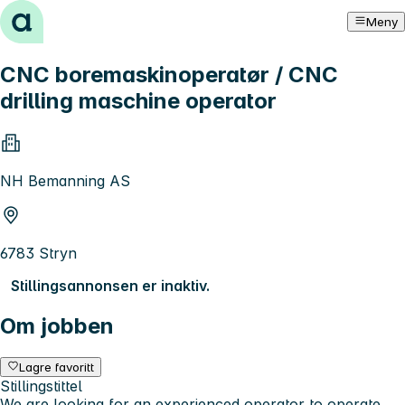
Hopp til innhold
Meny
CNC boremaskinoperatør / CNC
drilling maschine operator
NH Bemanning AS
6783 Stryn
Stillingsannonsen er inaktiv.
Om jobben
Lagre favoritt
Stillingstittel
We are looking for an experienced operator to operate