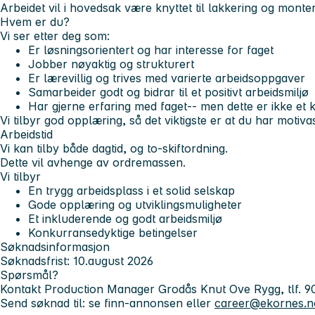
Arbeidet vil i hovedsak være knyttet til lakkering og mon
Hvem er du?
Vi ser etter deg som:
Er løsningsorientert og har interesse for faget
Jobber nøyaktig og strukturert
Er lærevillig og trives med varierte arbeidsoppgaver
Samarbeider godt og bidrar til et positivt arbeidsmiljø
Har gjerne erfaring med faget-- men dette er ikke et 
Vi tilbyr god opplæring, så det viktigste er at du har motivas
Arbeidstid
Vi kan tilby både dagtid, og to-skiftordning.
Dette vil avhenge av ordremassen.
Vi tilbyr
En trygg arbeidsplass i et solid selskap
Gode opplæring og utviklingsmuligheter
Et inkluderende og godt arbeidsmiljø
Konkurransedyktige betingelser
Søknadsinformasjon
Søknadsfrist: 10.august 2026
Spørsmål?
Kontakt Production Manager Grodås Knut Ove Rygg, tlf. 9
Send søknad til: se finn-annonsen eller
career@ekornes.n