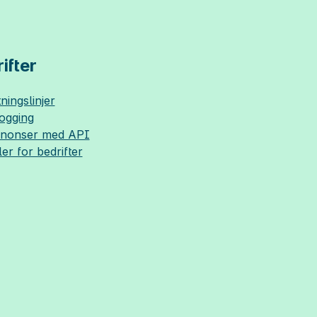
ifter
ningslinjer
logging
nnonser med API
ler for bedrifter