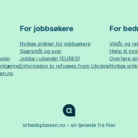
For jobbsøkere
For bedr
Nyttige artikler for jobbsøkere
Vilkår og ret
Spørsmål og svar
Hjelp til inn
sler
Jobbe i utlandet (EURES)
Overføre a
erklæring
Information to refugees from Ukraine
Nyttige artik
sen.no
arbeidsplassen.no
– en tjeneste fra Nav