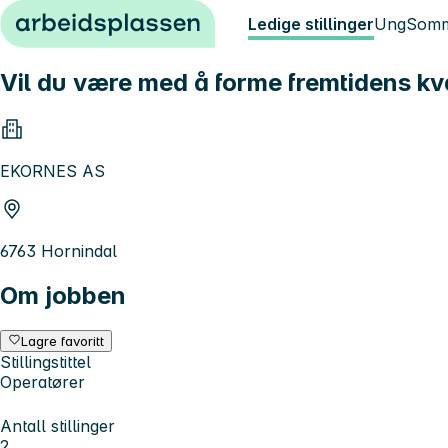
Hopp til innhold
Ledige stillinger
Ung
Somm
Vil du være med å forme fremtidens kv
EKORNES AS
6763 Hornindal
Om jobben
Lagre favoritt
Stillingstittel
Operatører
Antall stillinger
2