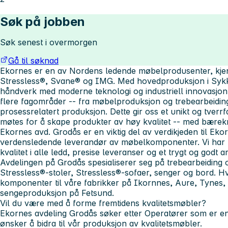
Søk på jobben
Søk senest i overmorgen
Gå til søknad
Ekornes er en av Nordens ledende møbelprodusenter, kje
Stressless®, Svane® og IMG. Med hovedproduksjon i Sykky
håndverk med moderne teknologi og industriell innovasjon
flere fagområder -- fra møbelproduksjon og trebearbeiding t
prosessrelatert produksjon. Dette gir oss et unikt og tverr
møtes for å skape produkter av høy kvalitet -- med bærekra
Ekornes avd. Grodås er en viktig del av verdikjeden til Ek
verdensledende leverandør av møbelkomponenter. Vi har f
kvalitet i alle ledd, presise leveranser og et trygt og godt a
Avdelingen på Grodås spesialiserer seg på trebearbeiding
Stressless®-stoler, Stressless®-sofaer, senger og bord. Hv
komponenter til våre fabrikker på Ikornnes, Aure, Tynes,
sengeproduksjon på Fetsund.
Vil du være med å forme fremtidens kvalitetsmøbler?
Ekornes avdeling Grodås søker etter Operatører som er eng
ønsker å bidra til vår produksjon av kvalitetsmøbler.