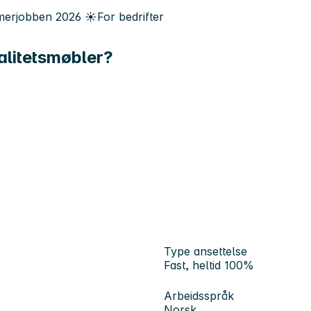
erjobben
2026
☀️
For bedrifter
alitetsmøbler?
Type ansettelse
Fast, heltid 100%
Arbeidsspråk
Norsk