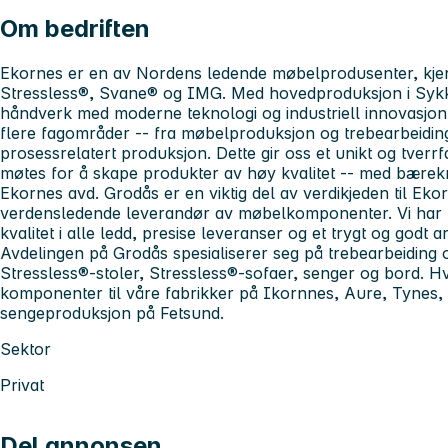
Om bedriften
Ekornes er en av Nordens ledende møbelprodusenter, kje
Stressless®, Svane® og IMG. Med hovedproduksjon i Sykky
håndverk med moderne teknologi og industriell innovasjon
flere fagområder -- fra møbelproduksjon og trebearbeiding t
prosessrelatert produksjon. Dette gir oss et unikt og tverr
møtes for å skape produkter av høy kvalitet -- med bærekra
Ekornes avd. Grodås er en viktig del av verdikjeden til Ek
verdensledende leverandør av møbelkomponenter. Vi har f
kvalitet i alle ledd, presise leveranser og et trygt og godt a
Avdelingen på Grodås spesialiserer seg på trebearbeiding
Stressless®-stoler, Stressless®-sofaer, senger og bord. Hv
komponenter til våre fabrikker på Ikornnes, Aure, Tynes,
sengeproduksjon på Fetsund.
Sektor
Privat
Del annonsen