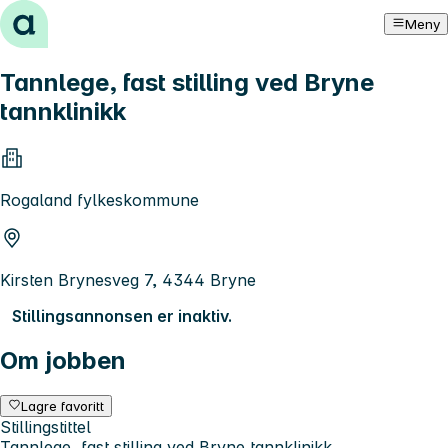
Hopp til innhold
Meny
Tannlege, fast stilling ved Bryne
tannklinikk
Rogaland fylkeskommune
Kirsten Brynesveg 7, 4344 Bryne
Stillingsannonsen er inaktiv.
Om jobben
Lagre favoritt
Stillingstittel
Tannlege, fast stilling ved Bryne tannklinikk