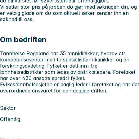
du bli varslet før søkerlisten blir offentliggjort.
Vi setter stor pris på jobben du gjør med søknaden din, og
er veldig glade om du som aktuell søker sender inn en
søknad til oss!
Om bedriften
Tannhelse Rogaland har 35 tannklinikker, hvorav ett
kompetansesenter med to spesialisttannklinikker og en
forskningsavdeling. Fylket er delt inn i tre
tannhelsedistrikter som ledes av distriktsledere. Foretaket
har over 430 ansatte spredt i fylket.
Fylkestannhelsesjefen er daglig leder i foretaket og har det
overordnede ansvaret for den daglige driften.
Sektor
Offentlig