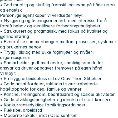
• God muntlig og skriftlig fremstillingsevne på både norsk
og engelsk
Personlige egenskaper vi verdsetter høyt:
• Nysgjerrig og løsningsorientert, med interesse for å
forstå behov og identifisere forbedringsmuligheter
• Strukturert og pragmatisk, med fokus på kvalitet og
gjennomføring
• Evner å se sammenhengen mellom prosesser, systemer
og brukernes behov
• Trygg i dialog med ulike fagmiljøer og nivåer i
organisasjonen
• Samarbeider godt med andre, samtidig som du tar
ansvar og driver oppgaver fremover på egen hånd
Vi tilbyr:
• En trygg arbeidsplass eid av Olav Thon Stiftelsen
• Gode ansattfordeler, inkludert svært rabatterte
hotellopphold for deg, familie og venner
• Kantine, treningsrom, bedriftsidrett og sosiale aktiviteter
• Gode utviklingsmuligheter og innsikt i et stort konsern
• Konkurransedyktige forsikringsordninger
• Fleksibel arbeidstid
• Moderne lokaler midt i Oslo sentrum