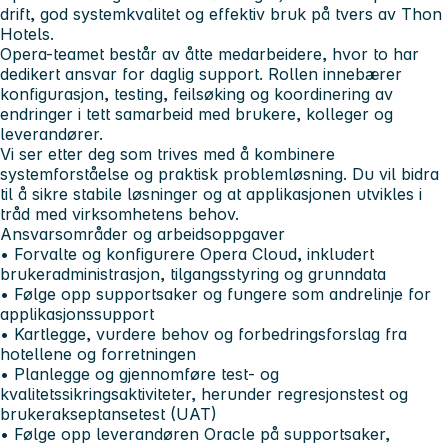
drift, god systemkvalitet og effektiv bruk på tvers av Thon
Hotels.
Opera-teamet består av åtte medarbeidere, hvor to har
dedikert ansvar for daglig support. Rollen innebærer
konfigurasjon, testing, feilsøking og koordinering av
endringer i tett samarbeid med brukere, kolleger og
leverandører.
Vi ser etter deg som trives med å kombinere
systemforståelse og praktisk problemløsning. Du vil bidra
til å sikre stabile løsninger og at applikasjonen utvikles i
tråd med virksomhetens behov.
Ansvarsområder og arbeidsoppgaver
• Forvalte og konfigurere Opera Cloud, inkludert
brukeradministrasjon, tilgangsstyring og grunndata
• Følge opp supportsaker og fungere som andrelinje for
applikasjonssupport
• Kartlegge, vurdere behov og forbedringsforslag fra
hotellene og forretningen
• Planlegge og gjennomføre test- og
kvalitetssikringsaktiviteter, herunder regresjonstest og
brukerakseptansetest (UAT)
• Følge opp leverandøren Oracle på supportsaker,