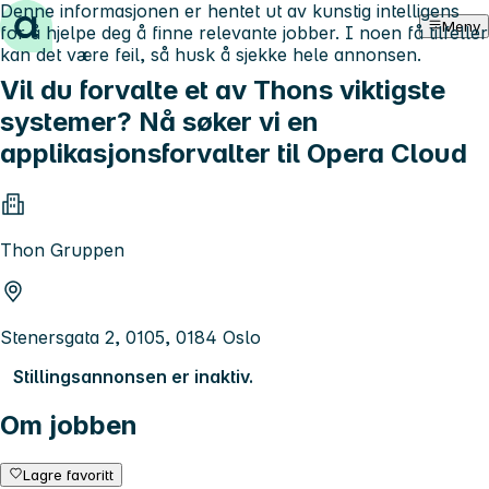
Denne informasjonen er hentet ut av kunstig intelligens
Hopp til innhold
Meny
for å hjelpe deg å finne relevante jobber. I noen få tilfeller
kan det være feil, så husk å sjekke hele annonsen.
Vil du forvalte et av Thons viktigste
systemer? Nå søker vi en
applikasjonsforvalter til Opera Cloud
Thon Gruppen
Stenersgata 2, 0105, 0184 Oslo
Stillingsannonsen er inaktiv.
Om jobben
Lagre favoritt