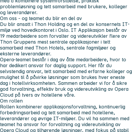
med å kombinere systemforståelse, praktisk
problemløsning og tett samarbeid med brukere, kolleger
og leverandører.
Om oss - og teamet du blir en del av
Du blir ansatt i
Thon Holding
og en del av konsernets IT-
miljø ved hovedkontoret i Oslo. IT Applikasjon består av
19 medarbeidere som forvalter og videreutvikler flere av
Thon Gruppens mest sentrale applikasjoner i tett
samarbeid med Thon Hotels, sentrale fagmiljøer og
eksterne leverandører.
Opera-teamet består i dag av åtte medarbeidere, hvor to
har dedikert ansvar for daglig support. Her får du
selvstendig ansvar, tett samarbeid med erfarne kolleger og
mulighet til å påvirke løsninger som brukes hver eneste
dag i hotellvirksomheten. Sammen arbeider vi for å sikre
god forvaltning, effektiv bruk og videreutvikling av Opera
Cloud på tvers av hotellene våre.
Om rollen
Rollen kombinerer applikasjonsforvaltning, kontinuerlig
forbedringsarbeid og tett samarbeid med hotellene,
leverandører og øvrige IT-miljøer. Du vil ha sammen med
teamet ha ansvar for forvaltning og videreutvikling av
Opera Cloud og tilhørende løsninger, med fokus på stabil