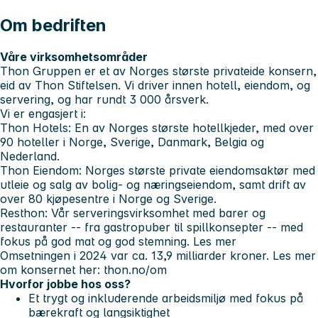
Om bedriften
Våre virksomhetsområder
Thon Gruppen er et av Norges største privateide konsern,
eid av Thon Stiftelsen. Vi driver innen hotell, eiendom, og
servering, og har rundt 3 000 årsverk.
Vi er engasjert i:
Thon Hotels
: En av Norges største hotellkjeder, med over
90 hoteller i Norge, Sverige, Danmark, Belgia og
Nederland.
Thon Eiendom
: Norges største private eiendomsaktør med
utleie og salg av bolig- og næringseiendom, samt drift av
over 80 kjøpesentre i Norge og Sverige.
Resthon
: Vår serveringsvirksomhet med barer og
restauranter -- fra gastropuber til spillkonsepter -- med
fokus på god mat og god stemning. Les mer
Omsetningen i 2024 var ca. 13,9 milliarder kroner. Les mer
om konsernet her: thon.no/om
Hvorfor jobbe hos oss?
Et trygt og inkluderende arbeidsmiljø med fokus på
bærekraft og langsiktighet