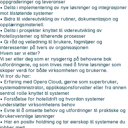
oppgraderinger og leveranser
• Delta i implementering av nye løsninger og integrasjoner
mot tilstøtende systemer
• Bidra til videreutvikling av rutiner, dokumentasjon og
opplæringsmateriell
• Delta i prosjekter knyttet til videreutvikling av
hotellsystemer og tilhørende prosesser
• Gi råd og veiledning til brukere, fagmiljøer og
interessenter på tvers av organisasjonen
Hvem ser vi etter?
Vi ser etter deg som er nysgjerrig på behovene bak
utfordringene, og som trives med å finne løsninger som
skaper verdi for både virksomheten og brukerne.
Vi tror du har:
• Erfaring med Opera Cloud, gjerne som superbruker,
systemadministrator, applikasjonsforvalter eller fra annen
sentral rolle knyttet til systemet
• Forståelse for hotelldrift og hvordan systemer
understøtter virksomhetens behov
• Evne til å omsette behov og utfordringer til praktiske og
brukervennlige løsninger
• Har en positiv holdning og tar eierskap til systemene du
jobber med