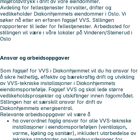
miljøfotavtrykk i drift av våre eiendommer.
Avdeling for fellestjenester forvalter, drifter og
vedlikeholder Diakonhjemmets eiendommer i Oslo. Vi
søker nå etter en erfaren fagsjef VVS. Stillingen
rapporterer til leder for fellestjenester. Arbeidssted for
stillingen vil være i våre lokaler på Vinderen/Steinerud i
Oslo
Ansvar og arbeidsoppgaver
Som fagsjef for VVS i Diakonhjemmet vil du ha ansvar for
å sikre helhetlig, effektiv og bærekraftig drift og utvikling
av VVS-tekniske installasjoner i Diakonhjemmets
eiendomsportefølje. Fagsjef VVS og skal lede større
vedlikeholdsprosjekter og utskiftinger innen fagområdet.
Stillingen har et særskilt ansvar for drift av
Diakonhjemmets energisentral.
Relevante arbeidsoppgaver vil være å
ha overordnet faglig ansvar for alle VVS-tekniske
installasjoner i eiendomsporteføljen (ventilasjon,
varme, kjøling og sanitær), inkludert utarbeidelse av
tekniske standarder og levetidsvurderinger for