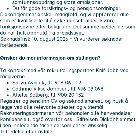
samfunnsoppdrag og store ambisjoner.
Du får gode forsikrings- og pensjonsordninger.
Diakonhjemmet ønsker mangfold, og vi oppfordrer alle
som er kvalifiserte til å søke uansett alder, kjønn,
funksjonsevne eller bakgrunn. Det samme gjelder dersom
du har hatt opphold fra arbeidslivet.
Søknadsfrist: 10. august 2026
– Vi vurderer søknader
fortløpende.
Ønsker du mer informasjon om stillingen?
Ta kontakt med vår rekrutteringspartner Knif Jobb ved
rådgiverne
Sarya Aydilek, tlf. 908 06 003
Cathrine Vikse Johnsen, tlf. 976 09 098
Allette Solberg, tlf. 900 20 132
Registrer og send inn CV og søknad snarest, og husk å
legge ved alle relevante attester og vitnemål.
Rekrutteringspartneren vår behandler alle henvendelser
konfidensielt, også overfor oss i Stiftelsen Diakonhjemmet
i den innledende fasen dersom det er ønskelig.
Tiltredelse etter avtale.