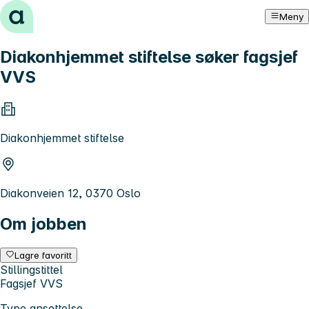
Hopp til innhold
Meny
Diakonhjemmet stiftelse søker fagsjef
VVS
Diakonhjemmet stiftelse
Diakonveien 12, 0370 Oslo
Om jobben
Lagre favoritt
Stillingstittel
Fagsjef VVS
Type ansettelse