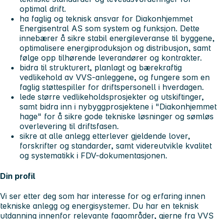
optimal drift.
ha faglig og teknisk ansvar for Diakonhjemmet
Energisentral AS som system og funksjon. Dette
innebærer å sikre stabil energileveranse til byggene,
optimalisere energiproduksjon og distribusjon, samt
følge opp tilhørende leverandører og kontrakter.
bidra til strukturert, planlagt og bærekraftig
vedlikehold av VVS-anleggene, og fungere som en
faglig støttespiller for driftspersonell i hverdagen.
lede større vedlikeholdsprosjekter og utskiftinger,
samt bidra inn i nybyggprosjektene i "Diakonhjemmet
hage" for å sikre gode tekniske løsninger og sømløs
overlevering til driftsfasen.
sikre at alle anlegg etterlever gjeldende lover,
forskrifter og standarder, samt videreutvikle kvalitet
og systematikk i FDV-dokumentasjonen.
Din profil
Vi ser etter deg som har interesse for og erfaring innen
tekniske anlegg og energisystemer. Du har en teknisk
utdanning innenfor relevante fagområder, gjerne fra VVS