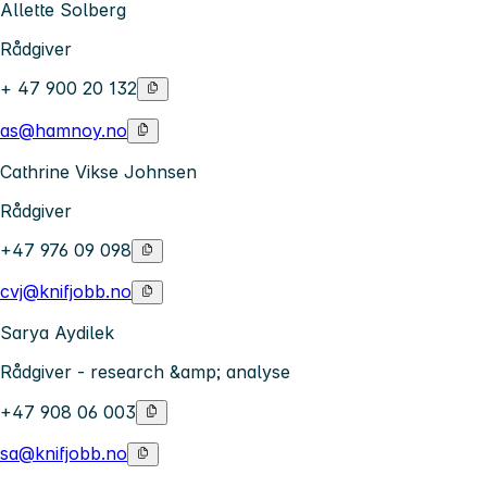
Allette Solberg
Rådgiver
+ 47 900 20 132
as@hamnoy.no
Cathrine Vikse Johnsen
Rådgiver
+47 976 09 098
cvj@knifjobb.no
Sarya Aydilek
Rådgiver - research &amp; analyse
+47 908 06 003
sa@knifjobb.no