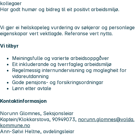
kollegaer
Har godt humør og bidreg til eit positivt arbeidsmiljø.
Vi gjer ei heilskapeleg vurdering av søkjerar og personlege
eigenskapar vert vektlagde. Referanse vert nytta.
Vi tilbyr
Meiningsfulle og varierte arbeidsoppgåver
Eit inkluderande og tverrfagleg arbeidsmiljø
Regelmessig internundervisning og moglegheit for
vidareutdanning
Gode pensjons- og forsikringsordningar
Lønn etter avtale
Kontaktinformasjon
Norunn Glomnes, Seksjonsleiar
Kaptein/Klokkarstova, 90949073,
norunn.glomnes@volda.
kommune.no
Ann-Sølvi Heltne, avdelingsleiar