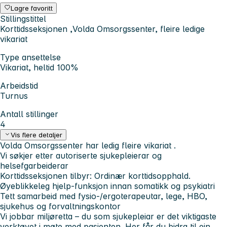
Lagre favoritt
Stillingstittel
Korttidsseksjonen ,Volda Omsorgssenter, fleire ledige
vikariat
Type ansettelse
Vikariat, heltid 100%
Arbeidstid
Turnus
Antall stillinger
4
Vis flere detaljer
Volda Omsorgssenter har ledig fleire vikariat .
Vi søkjer etter autoriserte sjukepleierar og
helsefgarbeiderar
Korttidsseksjonen tilbyr: Ordinær korttidsopphald.
Øyeblikkeleg hjelp-funksjon innan somatikk og psykiatri
Tett samarbeid med fysio-/ergoterapeutar, lege, HBO,
sjukehus og forvaltningskontor
Vi jobbar miljøretta – du som sjukepleiar er det viktigaste
verktøyet i møte med pasienten. Her får du bidra til ein