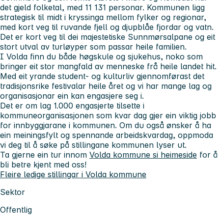
det gjeld folketal, med 11 131 personar. Kommunen ligg
strategisk til midt i kryssinga mellom fylker og regionar,
med kort veg til ruvande fjell og djupblåe fjordar og vatn.
Det er kort veg til dei majestetiske Sunnmørsalpane og eit
stort utval av turløyper som passar heile familien.
I Volda finn du både høgskule og sjukehus, noko som
bringer eit stor mangfald av menneske frå heile landet hit.
Med eit yrande student- og kulturliv gjennomførast det
tradisjonsrike festivalar heile året og vi har mange lag og
organisasjonar ein kan engasjere seg i.
Det er om lag 1.000 engasjerte tilsette i
kommuneorganisasjonen som kvar dag gjer ein viktig jobb
for innbyggjarane i kommunen. Om du også ønsker å ha
ein meiningsfylt og spennande arbeidskvardag, oppmoda
vi deg til å søke på stillingane kommunen lyser ut.
Ta gjerne ein tur innom
Volda kommune si heimeside
for å
bli betre kjent med oss!
Fleire ledige stillingar i Volda kommune
Sektor
Offentlig