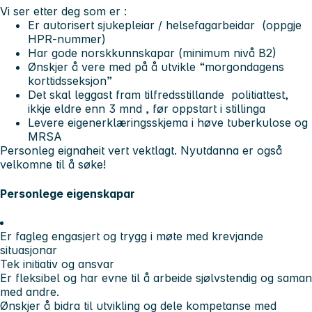
Vi ser etter deg som er :
Er autorisert sjukepleiar / helsefagarbeidar (oppgje
HPR-nummer)
Har gode norskkunnskapar (minimum nivå B2)
Ønskjer å vere med på å utvikle “morgondagens
korttidsseksjon”
Det skal leggast fram tilfredsstillande politiattest,
ikkje eldre enn 3 mnd , før oppstart i stillinga
Levere eigenerklæringsskjema i høve tuberkulose og
MRSA
Personleg eignaheit vert vektlagt. Nyutdanna er også
velkomne til å søke!
Personlege eigenskapar
Er fagleg engasjert og trygg i møte med krevjande
situasjonar
Tek initiativ og ansvar
Er fleksibel og har evne til å arbeide sjølvstendig og saman
med andre.
Ønskjer å bidra til utvikling og dele kompetanse med