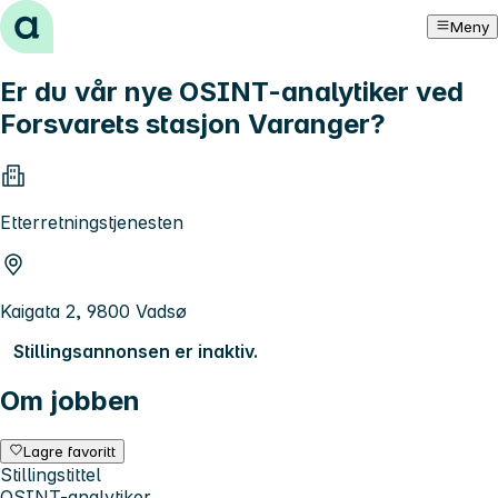
Hopp til innhold
Meny
Er du vår nye OSINT-analytiker ved
Forsvarets stasjon Varanger?
Etterretningstjenesten
Kaigata 2, 9800 Vadsø
Stillingsannonsen er inaktiv.
Om jobben
Lagre favoritt
Stillingstittel
OSINT-analytiker