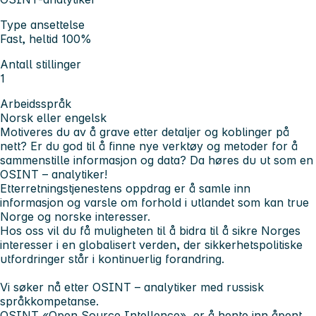
Type ansettelse
Fast, heltid 100%
Antall stillinger
1
Arbeidsspråk
Norsk eller engelsk
Motiveres du av å grave etter detaljer og koblinger på
nett? Er du god til å finne nye verktøy og metoder for å
sammenstille informasjon og data? Da høres du ut som en
OSINT – analytiker!
Etterretningstjenestens oppdrag er å samle inn
informasjon og varsle om forhold i utlandet som kan true
Norge og norske interesser.
Hos oss vil du få muligheten til å bidra til å sikre Norges
interesser i en globalisert verden, der sikkerhetspolitiske
utfordringer står i kontinuerlig forandring.
Vi søker nå etter OSINT – analytiker med russisk
språkkompetanse.
OSINT «Open Source Intellence», er å hente inn åpent