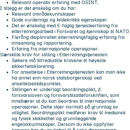
Relevant operativ erfaring med OSINT.
I tillegg er det ønskelig om du har:
Relevant områdekunnskaper
Gode vurderings og kildekritikk egenskaper
Det er ønskelig med E-faglig tjenesteerfaring fra
etterretningsarbeid i Forsvaret og kjennskap til NATO
Flerårig disiplinrettet etterretningsfaglig erfaring fra
innsamling og rapportering.
Erfaring fra internasjonale operasjoner.
Særskilte krav for stilling i Etterretningstjenesten:
Søkere må tilfredsstille kravene til høyeste
sikkerhetsklarering.
For ansettelse i Etterretningstjenesten kan man ikke
ha annet enn norsk statsborgerskap ved
ansettelsestidspunktet.
Stillingen er underlagt beordringsplikt, jf.
forsvarsloven og forsvarstilsatteforskriften, som
innebærer at du kan beordres til internasjonale
operasjoner. Dette skjer normalt på grunnlag av
villighet. Beordringsplikt medfører krav til medisinsk
og fysisk skikkethet og grunnleggende
engelskkunnskaper. Dersom du ikke oppfyller