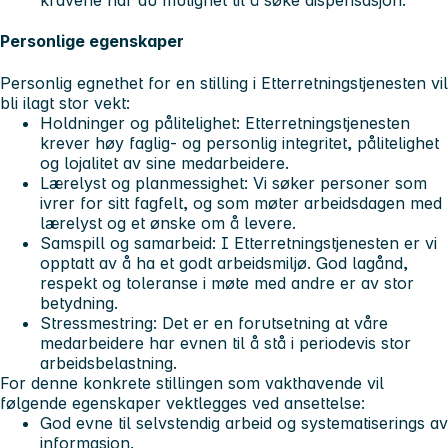
kravene har du mulighet til å søke dispensasjon.
Personlige egenskaper
Personlig egnethet for en stilling i Etterretningstjenesten vil
bli ilagt stor vekt:
Holdninger og pålitelighet: Etterretningstjenesten
krever høy faglig- og personlig integritet, pålitelighet
og lojalitet av sine medarbeidere.
Lærelyst og planmessighet: Vi søker personer som
ivrer for sitt fagfelt, og som møter arbeidsdagen med
lærelyst og et ønske om å levere.
Samspill og samarbeid: I Etterretningstjenesten er vi
opptatt av å ha et godt arbeidsmiljø. God lagånd,
respekt og toleranse i møte med andre er av stor
betydning.
Stressmestring: Det er en forutsetning at våre
medarbeidere har evnen til å stå i periodevis stor
arbeidsbelastning.
For denne konkrete stillingen som vakthavende vil
følgende egenskaper vektlegges ved ansettelse:
God evne til selvstendig arbeid og systematiserings av
informasjon.