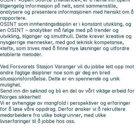
tilgjengelig informasjon på nett, samt sammenstille,
analysere og presentere informasjonen med hensikt om å
rapportere.
OSINT som innhentingsdisiplin er i konstant utvikling, og
en OSINT – analytiker må følge med på trender og
utvikling, tilganger og smutthull. Dette krever kreative og
nysgjerrige mennesker, med god teknisk kompetanse,
«teft», som trives med å finne nye løsninger og utfordre
etablerte metoder.
Ved Forsvarets Stasjon Varanger vil du jobbe tett opp mot
andre faglige disipliner noe som gir deg en bred
situasjonsforståelse. Dette er en spennende og unik
mulighet.
Send inn din søknad og bli en del av vårt viktige arbeid for
Norges sikkerhet!
Vi er avhengige av mangfold i perspektiver og erfaringer
for å løse våre oppdrag. Derfor ønsker vi å rekruttere
medarbeidere fra ulike bakgrunner, med ulike
livserfaringer til å jobbe hos oss.