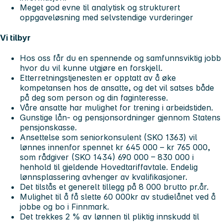
Meget god evne til analytisk og strukturert
oppgaveløsning med selvstendige vurderinger
Vi tilbyr
Hos oss får du en spennende og samfunnsviktig jobb
hvor du vil kunne utgjøre en forskjell.
Etterretningstjenesten er opptatt av å øke
kompetansen hos de ansatte, og det vil satses både
på deg som person og din faginteresse.
Våre ansatte har mulighet for trening i arbeidstiden.
Gunstige lån- og pensjonsordninger gjennom Statens
pensjonskasse.
Ansettelse som seniorkonsulent (SKO 1363) vil
lønnes innenfor spennet kr 645 000 – kr 765 000,
som rådgiver (SKO 1434) 690 000 – 830 000 i
henhold til gjeldende Hovedtariffavtale. Endelig
lønnsplassering avhenger av kvalifikasjoner.
Det tilstås et generelt tillegg på 8 000 brutto pr.år.
Mulighet til å få slette 60 000kr av studielånet ved å
jobbe og bo i Finnmark.
Det trekkes 2 % av lønnen til pliktig innskudd til