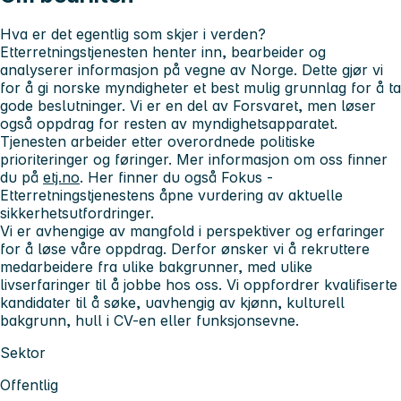
Hva er det
egentlig
som skjer i verden?
Etterretningstjenesten henter inn, bearbeider og
analyserer informasjon på vegne av Norge. Dette gjør vi
for å gi norske myndigheter et best mulig grunnlag for å ta
gode beslutninger. Vi er en del av Forsvaret, men løser
også oppdrag for resten av myndighetsapparatet.
Tjenesten arbeider etter overordnede politiske
prioriteringer og føringer. Mer informasjon om oss finner
du på
etj.no
. Her finner du også Fokus -
Etterretningstjenestens åpne vurdering av aktuelle
sikkerhetsutfordringer.
Vi er avhengige av mangfold i perspektiver og erfaringer
for å løse våre oppdrag. Derfor ønsker vi å rekruttere
medarbeidere fra ulike bakgrunner, med ulike
livserfaringer til å jobbe hos oss. Vi oppfordrer kvalifiserte
kandidater til å søke, uavhengig av kjønn, kulturell
bakgrunn, hull i CV-en eller funksjonsevne.
Sektor
Offentlig