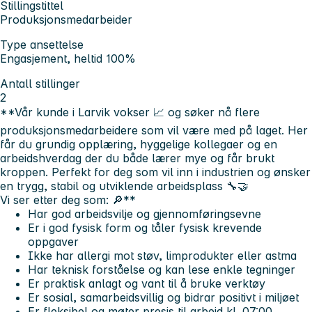
Stillingstittel
Produksjonsmedarbeider
Type ansettelse
Engasjement, heltid 100%
Antall stillinger
2
**Vår kunde i Larvik vokser 📈 og søker nå flere
produksjonsmedarbeidere som vil være med på laget. Her
får du grundig opplæring, hyggelige kollegaer og en
arbeidshverdag der du både lærer mye og får brukt
kroppen. Perfekt for deg som vil inn i industrien og ønsker
en trygg, stabil og utviklende arbeidsplass 🔧🤝
Vi ser etter deg som: 🔎**
Har god arbeidsvilje og gjennomføringsevne
Er i god fysisk form og tåler fysisk krevende
oppgaver
Ikke har allergi mot støv, limprodukter eller astma
Har teknisk forståelse og kan lese enkle tegninger
Er praktisk anlagt og vant til å bruke verktøy
Er sosial, samarbeidsvillig og bidrar positivt i miljøet
Er fleksibel og møter presis til arbeid kl. 07:00