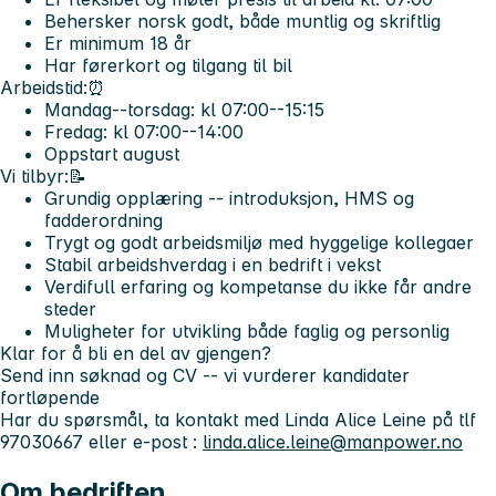
Behersker norsk godt, både muntlig og skriftlig
Er minimum 18 år
Har førerkort og tilgang til bil
Arbeidstid:⏰
Mandag--torsdag: kl 07:00--15:15
Fredag: kl 07:00--14:00
Oppstart august
Vi tilbyr:📝
Grundig opplæring -- introduksjon, HMS og
fadderordning
Trygt og godt arbeidsmiljø med hyggelige kollegaer
Stabil arbeidshverdag i en bedrift i vekst
Verdifull erfaring og kompetanse du ikke får andre
steder
Muligheter for utvikling både faglig og personlig
Klar for å bli en del av gjengen?
Send inn søknad og CV -- vi vurderer kandidater
fortløpende
Har du spørsmål, ta kontakt med Linda Alice Leine på tlf
97030667 eller e-post :
linda.alice.leine@manpower.no
Om bedriften