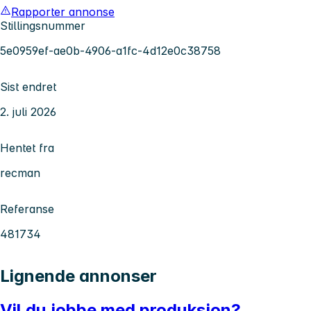
Rapporter annonse
Stillingsnummer
5e0959ef-ae0b-4906-a1fc-4d12e0c38758
Sist endret
2. juli 2026
Hentet fra
recman
Referanse
481734
Lignende annonser
Vil du jobbe med produksjon?