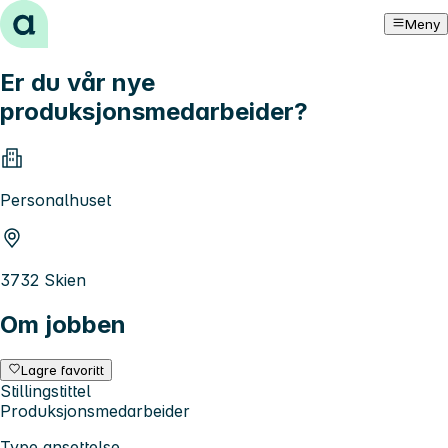
Hopp til innhold
Meny
Er du vår nye
produksjonsmedarbeider?
Personalhuset
3732 Skien
Om jobben
Lagre favoritt
Stillingstittel
Produksjonsmedarbeider
Type ansettelse