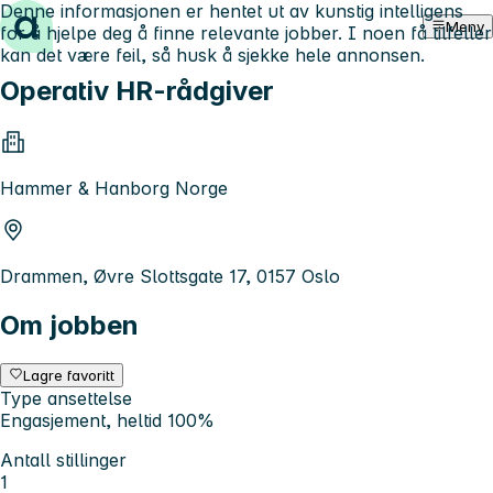
Denne informasjonen er hentet ut av kunstig intelligens
Hopp til innhold
Meny
for å hjelpe deg å finne relevante jobber. I noen få tilfeller
kan det være feil, så husk å sjekke hele annonsen.
Operativ HR-rådgiver
Hammer & Hanborg Norge
Drammen, Øvre Slottsgate 17, 0157 Oslo
Om jobben
Lagre favoritt
Type ansettelse
Engasjement, heltid 100%
Antall stillinger
1