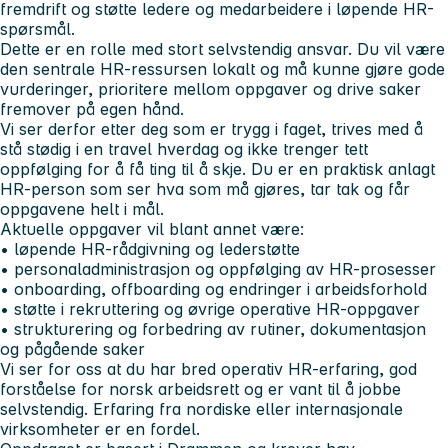
fremdrift og støtte ledere og medarbeidere i løpende HR-
spørsmål.
Dette er en rolle med stort selvstendig ansvar. Du vil være
den sentrale HR-ressursen lokalt og må kunne gjøre gode
vurderinger, prioritere mellom oppgaver og drive saker
fremover på egen hånd.
Vi ser derfor etter deg som er trygg i faget, trives med å
stå stødig i en travel hverdag og ikke trenger tett
oppfølging for å få ting til å skje. Du er en praktisk anlagt
HR-person som ser hva som må gjøres, tar tak og får
oppgavene helt i mål.
Aktuelle oppgaver vil blant annet være:
• løpende HR-rådgivning og lederstøtte
• personaladministrasjon og oppfølging av HR-prosesser
• onboarding, offboarding og endringer i arbeidsforhold
• støtte i rekruttering og øvrige operative HR-oppgaver
• strukturering og forbedring av rutiner, dokumentasjon
og pågående saker
Vi ser for oss at du har bred operativ HR-erfaring, god
forståelse for norsk arbeidsrett og er vant til å jobbe
selvstendig. Erfaring fra nordiske eller internasjonale
virksomheter er en fordel.