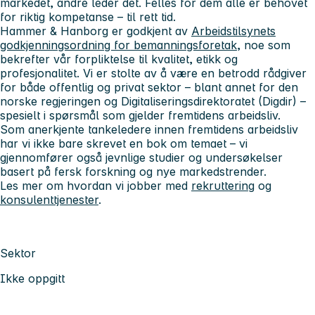
markedet, andre leder det. Felles for dem alle er behovet
for riktig kompetanse – til rett tid.
Hammer & Hanborg er
godkjent av
Arbeidstilsynets
godkjenningsordning for bemanningsforetak
, noe som
bekrefter vår forpliktelse til kvalitet, etikk og
profesjonalitet. Vi er stolte av å være en betrodd rådgiver
for både offentlig og privat sektor – blant annet for
den
norske regjeringen
og
Digitaliseringsdirektoratet (Digdir)
–
spesielt i spørsmål som gjelder fremtidens arbeidsliv.
Som anerkjente tankeledere innen
fremtidens arbeidsliv
har vi ikke bare skrevet en bok om temaet – vi
gjennomfører også jevnlige studier og undersøkelser
basert på fersk forskning og nye markedstrender.
Les mer om hvordan vi jobber med
rekruttering
og
konsulenttjenester
.
Sektor
Ikke oppgitt