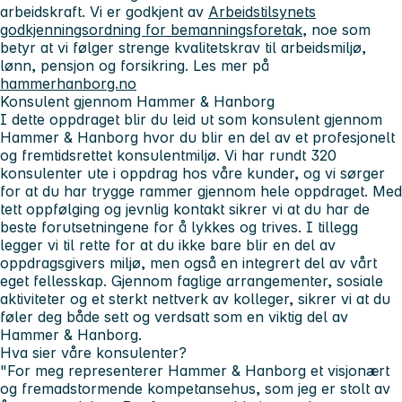
arbeidskraft. Vi er godkjent av
Arbeidstilsynets
godkjenningsordning for bemanningsforetak
, noe som
betyr at vi følger strenge kvalitetskrav til arbeidsmiljø,
lønn, pensjon og forsikring. Les mer på
hammerhanborg.no
Konsulent gjennom Hammer & Hanborg
I dette oppdraget blir du leid ut som konsulent gjennom
Hammer & Hanborg hvor du blir en del av et profesjonelt
og fremtidsrettet konsulentmiljø. Vi har rundt 320
konsulenter ute i oppdrag hos våre kunder, og vi sørger
for at du har trygge rammer gjennom hele oppdraget. Med
tett oppfølging og jevnlig kontakt sikrer vi at du har de
beste forutsetningene for å lykkes og trives. I tillegg
legger vi til rette for at du ikke bare blir en del av
oppdragsgivers miljø, men også en integrert del av vårt
eget fellesskap. Gjennom faglige arrangementer, sosiale
aktiviteter og et sterkt nettverk av kolleger, sikrer vi at du
føler deg både sett og verdsatt som en viktig del av
Hammer & Hanborg.
Hva sier våre konsulenter?
"For meg representerer Hammer & Hanborg et visjonært
og fremadstormende kompetansehus, som jeg er stolt av