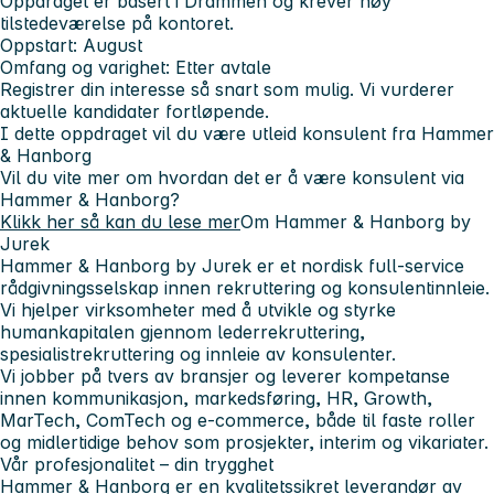
Oppdraget er basert i Drammen og krever høy
tilstedeværelse på kontoret.
Oppstart:
August
Omfang og varighet:
Etter avtale
Registrer din interesse så snart som mulig. Vi vurderer
aktuelle kandidater fortløpende.
I dette oppdraget vil du være utleid konsulent fra Hammer
& Hanborg
Vil du vite mer om hvordan det er å være konsulent via
Hammer & Hanborg?
Klikk her så kan du lese mer
Om Hammer & Hanborg by
Jurek
Hammer & Hanborg by Jurek er et nordisk full-service
rådgivningsselskap innen rekruttering og konsulentinnleie.
Vi hjelper virksomheter med å utvikle og styrke
humankapitalen gjennom lederrekruttering,
spesialistrekruttering og innleie av konsulenter.
Vi jobber på tvers av bransjer og leverer kompetanse
innen kommunikasjon, markedsføring, HR, Growth,
MarTech, ComTech og e-commerce, både til faste roller
og midlertidige behov som prosjekter, interim og vikariater.
Vår profesjonalitet – din trygghet
Hammer & Hanborg er en kvalitetssikret leverandør av