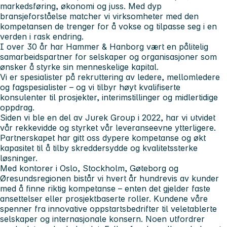
markedsføring, økonomi og juss
. Med dyp
bransjeforståelse matcher vi virksomheter med den
kompetansen de trenger for å vokse og tilpasse seg i en
verden i rask endring.
I over 30 år har Hammer & Hanborg vært en pålitelig
samarbeidspartner for selskaper og organisasjoner som
ønsker å styrke sin menneskelige kapital.
Vi er spesialister på rekruttering av ledere, mellomledere
og fagspesialister – og vi tilbyr høyt kvalifiserte
konsulenter til prosjekter, interimstillinger og midlertidige
oppdrag.
Siden vi ble en del av
Jurek Group
i 2022, har vi utvidet
vår rekkevidde og styrket vår leveranseevne ytterligere.
Partnerskapet har gitt oss dypere kompetanse og økt
kapasitet til å tilby skreddersydde og kvalitetssterke
løsninger.
Med kontorer i
Oslo, Stockholm, Gøteborg
og
Øresundsregionen
bistår vi hvert år hundrevis av kunder
med å finne riktig kompetanse – enten det gjelder faste
ansettelser eller prosjektbaserte roller. Kundene våre
spenner fra innovative oppstartsbedrifter til veletablerte
selskaper og internasjonale konsern. Noen utfordrer