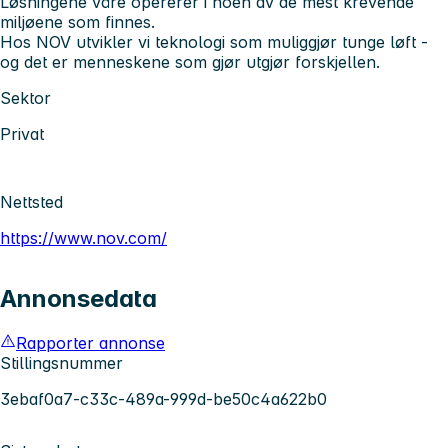
Løsningene våre opererer i noen av de mest krevende
miljøene som finnes.
Hos NOV utvikler vi teknologi som muliggjør tunge løft -
og det er menneskene som gjør utgjør forskjellen.
Sektor
Privat
Nettsted
https://www.nov.com/
Annonsedata
Rapporter annonse
Stillingsnummer
3ebaf0a7-c33c-489a-999d-be50c4a622b0