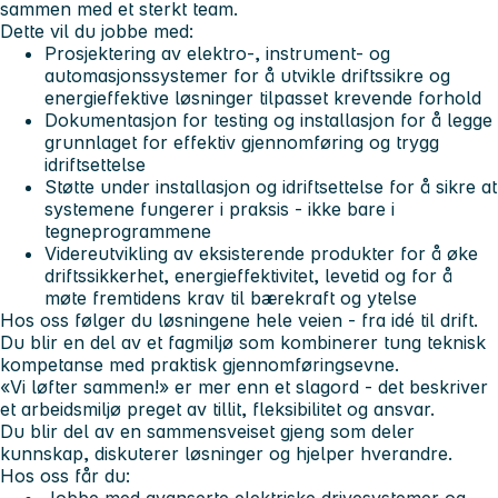
sammen med et sterkt team.
Dette vil du jobbe med:
Prosjektering av elektro-, instrument- og
automasjonssystemer
for å utvikle driftssikre og
energieffektive løsninger tilpasset krevende forhold
Dokumentasjon for testing og installasjon
for å legge
grunnlaget for effektiv gjennomføring og trygg
idriftsettelse
Støtte under installasjon og idriftsettelse
for å sikre at
systemene fungerer i praksis - ikke bare i
tegneprogrammene
Videreutvikling av eksisterende produkter
for å øke
driftssikkerhet, energieffektivitet, levetid og for å
møte fremtidens krav til bærekraft og ytelse
Hos oss følger du løsningene hele veien - fra idé til drift.
Du blir en del av et fagmiljø som kombinerer tung teknisk
kompetanse med praktisk gjennomføringsevne.
«Vi løfter sammen!»
er mer enn et slagord - det beskriver
et arbeidsmiljø preget av tillit, fleksibilitet og ansvar.
Du blir del av en sammensveiset gjeng som deler
kunnskap, diskuterer løsninger og hjelper hverandre.
Hos oss får du:
Jobbe med avanserte elektriske drivesystemer og