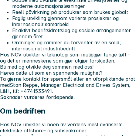
moderne automasjonsløsninger
Reell påvirkning på produkter som brukes globalt
Faglig utvikling gjennom varierte prosjekter og
internasjonalt samarbeid
Et aktivt bedriftsidrettslag og sosiale arrangementer
gjennom året
Ordninger og rammer du forventer av en solid,
internasjonal industribedrift
Hos NOV utvikler vi teknologi som muliggjør tunge løft -
og det er menneskene som gjør utgjør forskjellen.
Bli med og utvikle deg sammen med oss!
Høres dette ut som en spennende mulighet?
Ta gjerne kontakt for spørsmål eller en uforpliktende prat
med
Stian Reppe, Manager Electrical and Drives System,
L&H, tlf: +4741533491.
Søknader vurderes fortløpende.
Om bedriften
Hos NOV utvikler vi noen av verdens mest avanserte
elektriske offshore- og subseakraner.