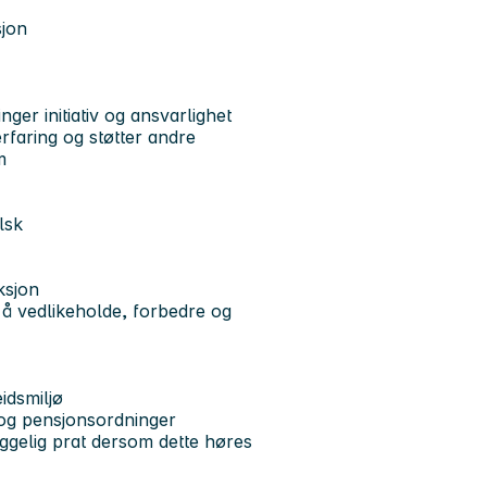
sjon
nger initiativ og ansvarlighet
rfaring og støtter andre
m
lsk
ksjon
 å vedlikeholde, forbedre og
idsmiljø
 og pensjonsordninger
yggelig prat dersom dette høres