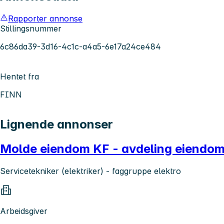
Rapporter annonse
Stillingsnummer
6c86da39-3d16-4c1c-a4a5-6e17a24ce484
Hentet fra
FINN
Lignende annonser
Molde eiendom KF - avdeling eiendom
Servicetekniker (elektriker) - faggruppe elektro
Arbeidsgiver