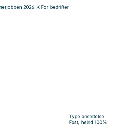
erjobben
2026
☀️
For bedrifter
Type ansettelse
Fast, heltid 100%