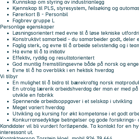
Kunnskap om styring av industrianlegg
Kjennskap til PLS, styresystem, feilsøking og automa
Førerkort B - Personbil
Fagbrev gruppe L
Personlige egenskaper
Løsningsorientert med evne til å løse tekniske utfordri
Konstruktivt samarbeid - du samarbeider godt, deler e
Faglig sterk, og evne til å arbeide selvstendig og i tea
Ha evne til å ta initiativ
Effektiv, ryddig og resultatorientert
God muntlig fremstillingsevne både på norsk og enge
Evne til å ha overblikk i en hektisk hverdag
Vi tilbyr
En mulighet til å bidra til bærekraftig norsk matprodu
En utrolig lærerik arbeidshverdag der man er med på
utvikle en fabrikk
Spennende arbeidsoppgaver i et selskap i utvikling
Meget variert hverdag
Utvikling og kursing for økt kompetanse i et godt arbe
Konkurransedyktige betingelser og gode forsikrings-
Kandidater vil bli vurdert fortløpende. Ta kontakt for en h
interessant ut.
Kontaktperson Torstein Hoel, mobil 926 39 664