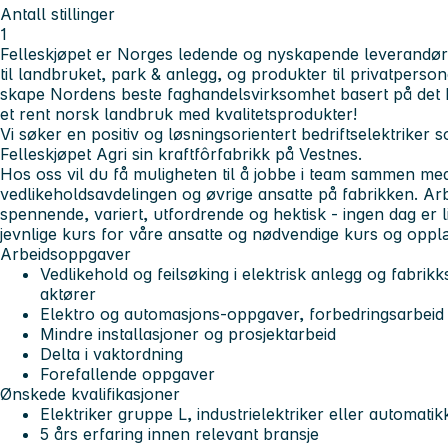
Antall stillinger
1
Felleskjøpet er Norges ledende og nyskapende leverandør a
til landbruket, park & anlegg, og produkter til privatperso
skape Nordens beste faghandelsvirksomhet basert på det 
et rent norsk landbruk med kvalitetsprodukter!
Vi søker en positiv og løsningsorientert bedriftselektriker s
Felleskjøpet Agri sin kraftfôrfabrikk på Vestnes.
Hos oss vil du få muligheten til å jobbe i team sammen me
vedlikeholdsavdelingen og øvrige ansatte på fabrikken. Ar
spennende, variert, utfordrende og hektisk - ingen dag er l
jevnlige kurs for våre ansatte og nødvendige kurs og opplæri
Arbeidsoppgaver
Vedlikehold og feilsøking i elektrisk anlegg og fabrik
aktører
Elektro og automasjons-oppgaver, forbedringsarbei
Mindre installasjoner og prosjektarbeid
Delta i vaktordning
Forefallende oppgaver
Ønskede kvalifikasjoner
Elektriker gruppe L, industrielektriker eller automatik
5 års erfaring innen relevant bransje