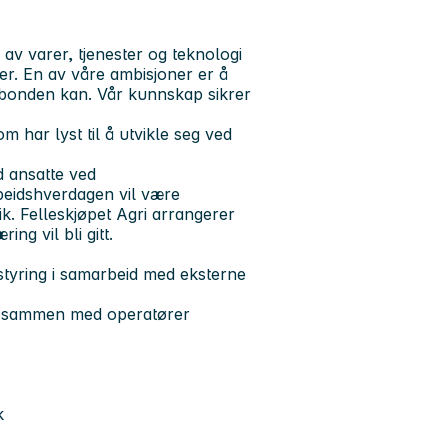
v varer, tjenester og teknologi
ner. En av våre ambisjoner er å
bonden kan. Vår kunnskap sikrer
om har lyst til å utvikle seg ved
d ansatte ved
beidshverdagen vil være
ik. Felleskjøpet Agri arrangerer
ng vil bli gitt.
kstyring i samarbeid med eksterne
d sammen med operatører
k