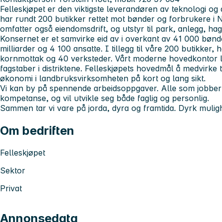
Felleskjøpet er den viktigste leverandøren av teknologi og 
har rundt 200 butikker rettet mot bønder og forbrukere i 
omfatter også eiendomsdrift, og utstyr til park, anlegg, ha
Konsernet er et samvirke eid av i overkant av 41 000 bønd
milliarder og 4 100 ansatte. I tillegg til våre 200 butikker, 
kornmottak og 40 verksteder. Vårt moderne hovedkontor ligg
fagstaber i distriktene. Felleskjøpets hovedmål å medvirke
økonomi i landbruksvirksomheten på kort og lang sikt.
Vi kan by på spennende arbeidsoppgaver. Alle som jobber 
kompetanse, og vil utvikle seg både faglig og personlig.
Sammen tar vi vare på jorda, dyra og framtida. Dyrk muli
Om bedriften
Felleskjøpet
Sektor
Privat
Annonsedata