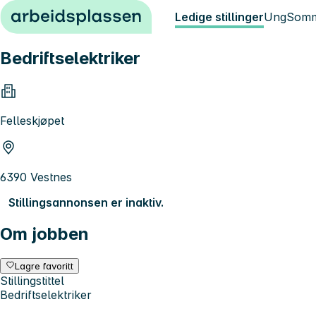
Hopp til innhold
Ledige stillinger
Ung
Somm
Bedriftselektriker
Felleskjøpet
6390 Vestnes
Stillingsannonsen er inaktiv.
Om jobben
Lagre favoritt
Stillingstittel
Bedriftselektriker