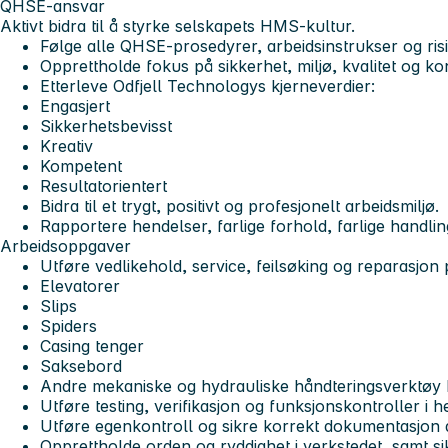
QHSE-ansvar
Aktivt bidra til å styrke selskapets HMS-kultur.
Følge alle QHSE-prosedyrer, arbeidsinstrukser og ris
Opprettholde fokus på sikkerhet, miljø, kvalitet og ko
Etterleve Odfjell Technologys kjerneverdier:
Engasjert
Sikkerhetsbevisst
Kreativ
Kompetent
Resultatorientert
Bidra til et trygt, positivt og profesjonelt arbeidsmiljø.
Rapportere hendelser, farlige forhold, farlige handlin
Arbeidsoppgaver
Utføre vedlikehold, service, feilsøking og reparasjon
Elevatorer
Slips
Spiders
Casing tenger
Saksebord
Andre mekaniske og hydrauliske håndteringsverktøy 
Utføre testing, verifikasjon og funksjonskontroller i 
Utføre egenkontroll og sikre korrekt dokumentasjon a
Opprettholde orden og ryddighet i verkstedet, samt s