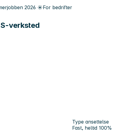
erjobben
2026
☀️
For bedrifter
TRS-verksted
Type ansettelse
Fast, heltid 100%