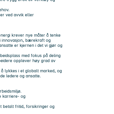
ehov.
er ved avvik eller
energi krever nye måter å tenke
vi innovasjon, bærekraft og
satte er kjernen i det vi gjør og
arbeidsplass med fokus på deling
rbeidere opplever høy grad av
 å lykkes i et globalt marked, og
åde ledere og ansatte.
beidsmiljø.
e karriere- og
etalt fritid, forsikringer og