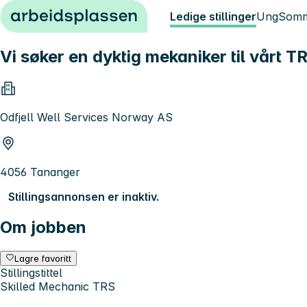
Hopp til innhold
Ledige stillinger
Ung
Somm
Vi søker en dyktig mekaniker til vårt 
Odfjell Well Services Norway AS
4056 Tananger
Stillingsannonsen er inaktiv.
Om jobben
Lagre favoritt
Stillingstittel
Skilled Mechanic TRS