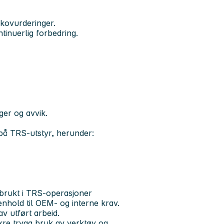
ikovurderinger.
ntinuerlig forbedring.
ger og avvik.
 på TRS-utstyr, herunder:
brukt i TRS-operasjoner
henhold til OEM- og interne krav.
v utført arbeid.
ikre trygg bruk av verktøy og