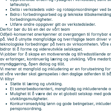
løfteutstyr.
Delta i verkstedets vakt- og rotasjonsordninger ved b
Bidra i forbedringsarbeid og gi tekniske tilbakemelding
forbedringsmuligheter.
Utføre andre oppgaver gitt av verkstedsleder.
Derfor bør du bli en del av vårt team
Odfjell-konsernet anerkjenner at overgangen til fornybar 
på. Ved å utnytte mangfoldige og tverrfaglige team driver 
teknologiske forbedringer på tvers av virksomheten. Våre an
bidrar til å forme og videreutvikle selskapet.
Vi jobber for å skape en motiverende og tilfredsstillende 
av erfaringer, kontinuerlig læring og utvikling. Våre meda
myndiggjøring, åpen dialog og tillit.
Vi mener at mangfold og inkludering er en forutsetning for
at våre verdier skal gjenspeiles i den daglige adferden til b
Vi tilbyr
Støtte til læring og utvikling.
Et samarbeidsorientert, mangfoldig og inkluderende ar
Mulighet til å være del av et globalt selskap med god
utviklingsmuligheter.
Konkurransedyktig lønn og gode betingelser, inkludert b
pensjonsordning.