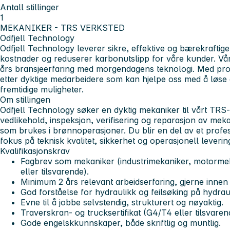
Antall stillinger
1
MEKANIKER - TRS VERKSTED
Odfjell Technology
Odfjell Technology leverer sikre, effektive og bærekraftige
kostnader og reduserer karbonutslipp for våre kunder. Vå
års bransjeerfaring med morgendagens teknologi. Med pros
etter dyktige medarbeidere som kan hjelpe oss med å løse 
fremtidige muligheter.
Om stillingen
Odfjell Technology søker en dyktig mekaniker til vårt TRS-
vedlikehold, inspeksjon, verifisering og reparasjon av mek
som brukes i brønnoperasjoner. Du blir en del av et profes
fokus på teknisk kvalitet, sikkerhet og operasjonell leverin
Kvalifikasjonskrav
Fagbrev som mekaniker (industrimekaniker, motorme
eller tilsvarende).
Minimum 2 års relevant arbeidserfaring, gjerne innen 
God forståelse for hydraulikk og feilsøking på hydrau
Evne til å jobbe selvstendig, strukturert og nøyaktig.
Traverskran- og trucksertifikat (G4/T4 eller tilsvaren
Gode engelskkunnskaper, både skriftlig og muntlig.