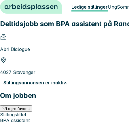
Hopp til innhold
Ledige stillinger
Ung
Somm
Deltidsjobb som BPA assistent på Ra
Abri Dialogue
4027 Stavanger
Stillingsannonsen er inaktiv.
Om jobben
Lagre favoritt
Stillingstittel
BPA assistent