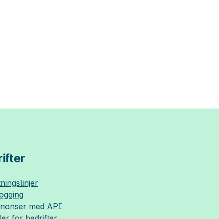
ifter
ningslinjer
logging
nnonser med API
ler for bedrifter