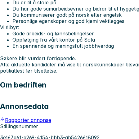
Du er til å stole på
Du har gode samarbeidsevner og bidrar til et hyggelig
Du kommuniserer godt på norsk eller engelsk
Personlige egenskaper og god kjemi vektlegges
Vi tilbyr:
Gode arbeids- og lønnsbetingelser
Oppfølging fra vårt kontor på Sola
En spennende og meningsfull jobbhverdag
Søkere blir vurdert fortløpende.
Alle aktuelle kandidater må vise til norskkunnskaper tilsv
politiattest før tilsettelse.
Om bedriften
Annonsedata
Rapporter annonse
Stillingsnummer
3e163a61-a269-4154-bbb3-ab5426618092