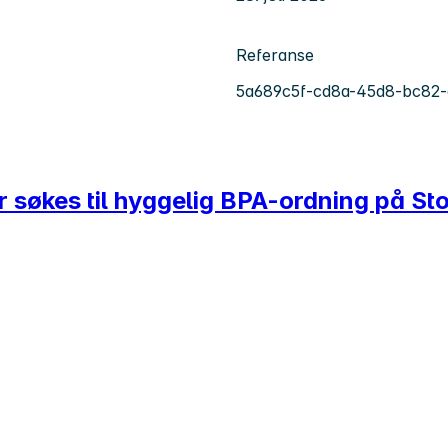
Referanse
5a689c5f-cd8a-45d8-bc82-
 søkes til hyggelig BPA-ordning på St