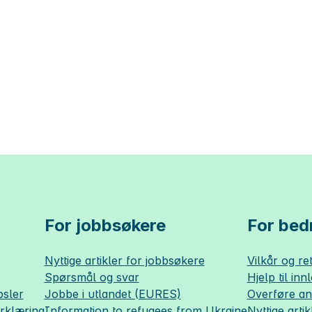
For jobbsøkere
For bedr
Nyttige artikler for jobbsøkere
Vilkår og ret
Spørsmål og svar
Hjelp til inn
sler
Jobbe i utlandet (EURES)
Overføre a
erklæring
Information to refugees from Ukraine
Nyttige artik