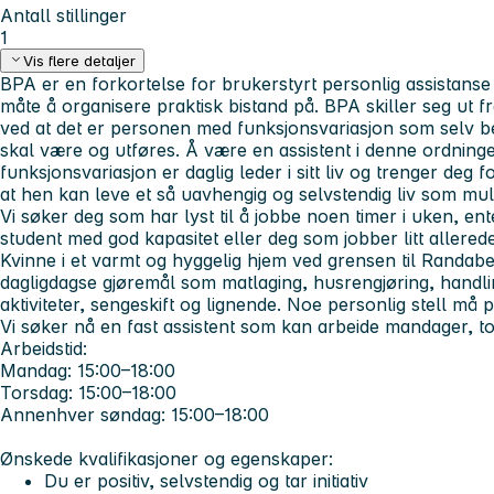
Antall stillinger
1
Vis flere detaljer
BPA er en forkortelse for brukerstyrt personlig assistanse
måte å organisere praktisk bistand på. BPA skiller seg ut fr
ved at det er personen med funksjonsvariasjon som selv 
skal være og utføres. Å være en assistent i denne ordnin
funksjonsvariasjon er daglig leder i sitt liv og trenger deg f
at hen kan leve et så uavhengig og selvstendig liv som mul
Vi søker deg som har lyst til å jobbe noen timer i uken, en
student med god kapasitet eller deg som jobber litt allerede,
Kvinne i et varmt og hyggelig hjem ved grensen til Randaber
dagligdagse gjøremål som matlaging, husrengjøring, handlin
aktiviteter, sengeskift og lignende. Noe personlig stell må 
Vi søker nå en fast assistent som kan arbeide mandager, 
Arbeidstid
:
Mandag: 15:00–18:00
Torsdag: 15:00–18:00
Annenhver søndag: 15:00–18:00
Ønskede kvalifikasjoner og egenskaper:
Du er positiv, selvstendig og tar initiativ