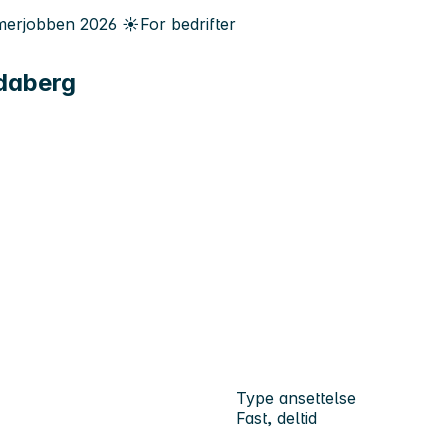
erjobben
2026
☀️
For bedrifter
ndaberg
Type ansettelse
Fast, deltid