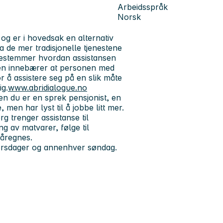
Arbeidsspråk
Norsk
 og er i hovedsak en alternativ
a de mer tradisjonelle tjenestene
bestemmer hvordan assistansen
gen innebærer at personen med
or å assistere seg på en slik måte
ig.
www.abridialogue.no
ten du er en sprek pensjonist, en
 men har lyst til å jobbe litt mer.
g trenger assistanse til
g av matvarer, følge til
påregnes.
torsdager og annenhver søndag.