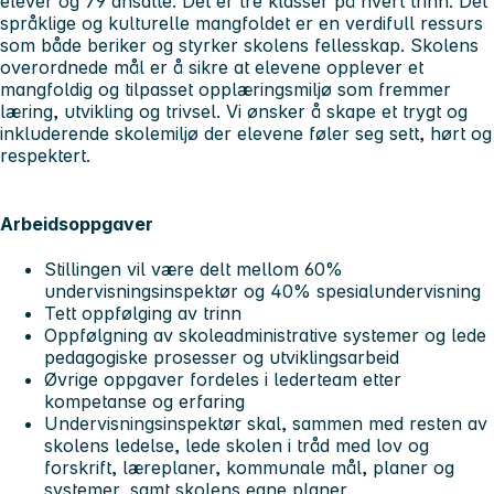
elever og 79 ansatte. Det er tre klasser på hvert trinn. Det
språklige og kulturelle mangfoldet er en verdifull ressurs
som både beriker og styrker skolens fellesskap. Skolens
overordnede mål er å sikre at elevene opplever et
mangfoldig og tilpasset opplæringsmiljø som fremmer
læring, utvikling og trivsel. Vi ønsker å skape et trygt og
inkluderende skolemiljø der elevene føler seg sett, hørt og
respektert.
Arbeidsoppgaver
Stillingen vil være delt mellom 60%
undervisningsinspektør og 40% spesialundervisning
Tett oppfølging av trinn
Oppfølgning av skoleadministrative systemer og lede
pedagogiske prosesser og utviklingsarbeid
Øvrige oppgaver fordeles i lederteam etter
kompetanse og erfaring
Undervisningsinspektør skal, sammen med resten av
skolens ledelse, lede skolen i tråd med lov og
forskrift, læreplaner, kommunale mål, planer og
systemer, samt skolens egne planer.