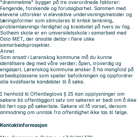
"drømmetime" bygger på tre overordnede faktorer:
Fengende, forskende og forutsigbarhet. Sammen med
elevene utforsker vi elevaktive undervisningsmetoder og
læringsformer som stimuleres til kritisk tenkning,
problemløsnings-ferdighet og kreativitet på tvers av fag.
Solheim skole er en universitetsskole i samarbeid med
Oslo MET, der ansatte deltar i flere ulike
samarbeidsprosjekter.
Annet
Som ansatt i Lørenskog kommune må du kunne
identifisere deg med våre verdier; åpen, troverdig og
engasjert. Lørenskog kommune ønsker å ha mangfold på
arbeidsplassene som speiler befolkningen og oppfordrer
alle kvalifiserte kandidater til å søke.
I henhold til Offentleglova § 25 kan opplysninger om
søkere bli offentliggjort selv om søkeren er bedt om å ikke
bli ført opp på søkerliste. Søkere vil få varsel, dersom
anmodning om unntak fra offentlighet ikke tas til følge.
Kontaktinformasjon