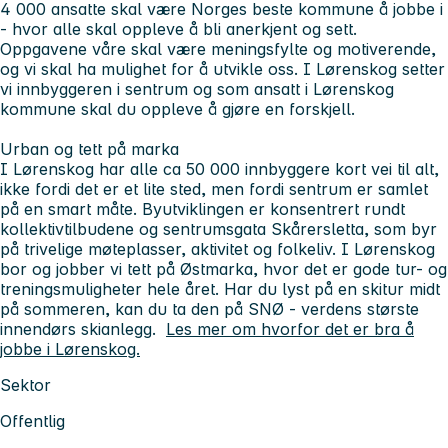
4 000 ansatte skal være Norges beste kommune å jobbe i
- hvor alle skal oppleve å bli anerkjent og sett.
Oppgavene våre skal være meningsfylte og motiverende,
og vi skal ha mulighet for å utvikle oss. I Lørenskog setter
vi innbyggeren i sentrum og som ansatt i Lørenskog
kommune skal du oppleve å gjøre en forskjell.
Urban og tett på marka
I Lørenskog har alle ca 50 000 innbyggere kort vei til alt,
ikke fordi det er et lite sted, men fordi sentrum er samlet
på en smart måte. Byutviklingen er konsentrert rundt
kollektivtilbudene og sentrumsgata Skårersletta, som byr
på trivelige møteplasser, aktivitet og folkeliv. I Lørenskog
bor og jobber vi tett på Østmarka, hvor det er gode tur- og
treningsmuligheter hele året. Har du lyst på en skitur midt
på sommeren, kan du ta den på SNØ - verdens største
innendørs skianlegg.
Les mer om hvorfor det er bra å
jobbe i Lørenskog.
Sektor
Offentlig