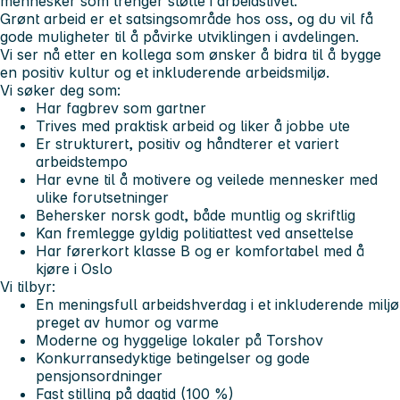
mennesker som trenger støtte i arbeidslivet.
Grønt arbeid er et satsingsområde hos oss, og du vil få
gode muligheter til å påvirke utviklingen i avdelingen.
Vi ser nå etter en kollega som ønsker å bidra til å bygge
en positiv kultur og et inkluderende arbeidsmiljø.
Vi søker deg som:
Har fagbrev som gartner
Trives med praktisk arbeid og liker å jobbe ute
Er strukturert, positiv og håndterer et variert
arbeidstempo
Har evne til å motivere og veilede mennesker med
ulike forutsetninger
Behersker norsk godt, både muntlig og skriftlig
Kan fremlegge gyldig politiattest ved ansettelse
Har førerkort klasse B og er komfortabel med å
kjøre i Oslo
Vi tilbyr:
En meningsfull arbeidshverdag i et inkluderende miljø
preget av humor og varme
Moderne og hyggelige lokaler på Torshov
Konkurransedyktige betingelser og gode
pensjonsordninger
Fast stilling på dagtid (100 %)