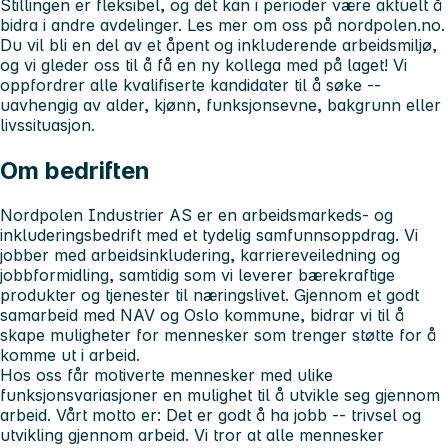
Stillingen er fleksibel, og det kan i perioder være aktuelt å
bidra i andre avdelinger. Les mer om oss på nordpolen.no.
Du vil bli en del av et åpent og inkluderende arbeidsmiljø,
og vi gleder oss til å få en ny kollega med på laget! Vi
oppfordrer alle kvalifiserte kandidater til å søke --
uavhengig av alder, kjønn, funksjonsevne, bakgrunn eller
livssituasjon.
Om bedriften
Nordpolen Industrier AS
er en arbeidsmarkeds- og
inkluderingsbedrift med et tydelig samfunnsoppdrag. Vi
jobber med arbeidsinkludering, karriereveiledning og
jobbformidling, samtidig som vi leverer bærekraftige
produkter og tjenester til næringslivet. Gjennom et godt
samarbeid med NAV og Oslo kommune, bidrar vi til å
skape muligheter for mennesker som trenger støtte for å
komme ut i arbeid.
Hos oss får motiverte mennesker med ulike
funksjonsvariasjoner en mulighet til å utvikle seg gjennom
arbeid. Vårt motto er:
Det er godt å ha jobb -- trivsel og
utvikling gjennom arbeid.
Vi tror at alle mennesker