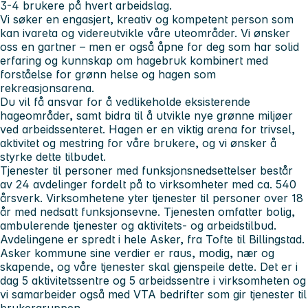
3-4 brukere på hvert arbeidslag.
Vi søker en engasjert, kreativ og kompetent person som
kan ivareta og videreutvikle våre uteområder. Vi ønsker
oss en gartner – men er også åpne for deg som har solid
erfaring og kunnskap om hagebruk kombinert med
forståelse for grønn helse og hagen som
rekreasjonsarena.
Du vil få ansvar for å vedlikeholde eksisterende
hageområder, samt bidra til å utvikle nye grønne miljøer
ved arbeidssenteret. Hagen er en viktig arena for trivsel,
aktivitet og mestring for våre brukere, og vi ønsker å
styrke dette tilbudet.
Tjenester til personer med funksjonsnedsettelser består
av 24 avdelinger fordelt på to virksomheter med ca. 540
årsverk. Virksomhetene yter tjenester til personer over 18
år med nedsatt funksjonsevne. Tjenesten omfatter bolig,
ambulerende tjenester og aktivitets- og arbeidstilbud.
Avdelingene er spredt i hele Asker, fra Tofte til Billingstad.
Asker kommune sine verdier er raus, modig, nær og
skapende, og våre tjenester skal gjenspeile dette. Det er i
dag 5 aktivitetssentre og 5 arbeidssentre i virksomheten og
vi samarbeider også med VTA bedrifter som gir tjenester til
brukergruppen.