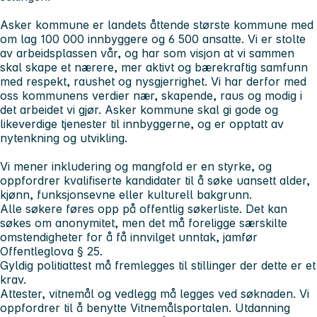
Asker kommune er landets åttende største kommune med
om lag 100 000 innbyggere og 6 500 ansatte. Vi er stolte
av arbeidsplassen vår, og har som visjon at vi sammen
skal skape et nærere, mer aktivt og bærekraftig samfunn
med respekt, raushet og nysgjerrighet. Vi har derfor med
oss kommunens verdier
nær, skapende, raus
og
modig
i
det arbeidet vi gjør. Asker kommune skal gi gode og
likeverdige tjenester til innbyggerne, og er opptatt av
nytenkning og utvikling.
Vi mener inkludering og mangfold er en styrke, og
oppfordrer kvalifiserte kandidater til å søke uansett alder,
kjønn, funksjonsevne eller kulturell bakgrunn.
Alle søkere føres opp på offentlig søkerliste. Det kan
søkes om anonymitet, men det må foreligge særskilte
omstendigheter for å få innvilget unntak, jamfør
Offentleglova § 25.
Gyldig politiattest må fremlegges til stillinger der dette er et
krav.
Attester, vitnemål og vedlegg må legges ved søknaden. Vi
oppfordrer til å benytte Vitnemålsportalen. Utdanning