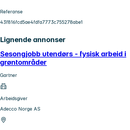
Referanse
43f816fcd5ae4fdfa7773c755278abe1
Lignende annonser
Sesongjobb utendørs - fysisk arbeid i
grøntområder
Gartner
Arbeidsgiver
Adecco Norge AS