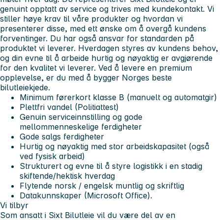
genuint opptatt av service og trives med kundekontakt. Vi
stiller høye krav til våre produkter og hvordan vi
presenterer disse, med ett ønske om å overgå kundens
forventinger. Du har også ansvar for standarden på
produktet vi leverer. Hverdagen styres av kundens behov,
og din evne til å arbeide hurtig og nøyaktig er avgjørende
for den kvalitet vi leverer. Ved å levere en premium
opplevelse, er du med å bygger Norges beste
bilutleiekjede.
Minimum førerkort klasse B (manuelt og automatgir)
Plettfri vandel (Politiattest)
Genuin serviceinnstilling og gode
mellommenneskelige ferdigheter
Gode salgs ferdigheter
Hurtig og nøyaktig med stor arbeidskapasitet (også
ved fysisk arbeid)
Strukturert og evne til å styre logistikk i en stadig
skiftende/hektisk hverdag
Flytende norsk / engelsk muntlig og skriftlig
Datakunnskaper (Microsoft Office).
Vi tilbyr
Som ansatt i Sixt Bilutleie vil du være del av en