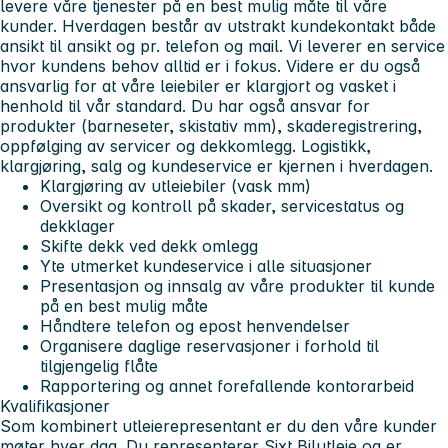
levere våre tjenester på en best mulig måte til våre
kunder. Hverdagen består av utstrakt kundekontakt både
ansikt til ansikt og pr. telefon og mail. Vi leverer en service
hvor kundens behov alltid er i fokus. Videre er du også
ansvarlig for at våre leiebiler er klargjort og vasket i
henhold til vår standard. Du har også ansvar for
produkter (barneseter, skistativ mm), skaderegistrering,
oppfølging av servicer og dekkomlegg. Logistikk,
klargjøring, salg og kundeservice er kjernen i hverdagen.
Klargjøring av utleiebiler (vask mm)
Oversikt og kontroll på skader, servicestatus og
dekklager
Skifte dekk ved dekk omlegg
Yte utmerket kundeservice i alle situasjoner
Presentasjon og innsalg av våre produkter til kunde
på en best mulig måte
Håndtere telefon og epost henvendelser
Organisere daglige reservasjoner i forhold til
tilgjengelig flåte
Rapportering og annet forefallende kontorarbeid
Kvalifikasjoner
Som kombinert utleierepresentant er du den våre kunder
møter hver dag. Du representerer Sixt Bilutleie og er