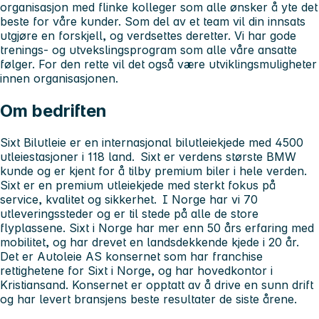
organisasjon med flinke kolleger som alle ønsker å yte det
beste for våre kunder. Som del av et team vil din innsats
utgjøre en forskjell, og verdsettes deretter. Vi har gode
trenings- og utvekslingsprogram som alle våre ansatte
følger. For den rette vil det også være utviklingsmuligheter
innen organisasjonen.
Om bedriften
Sixt Bilutleie er en internasjonal bilutleiekjede med 4500
utleiestasjoner i 118 land. Sixt er verdens største BMW
kunde og er kjent for å tilby premium biler i hele verden.
Sixt er en premium utleiekjede med sterkt fokus på
service, kvalitet og sikkerhet. I Norge har vi 70
utleveringssteder og er til stede på alle de store
flyplassene. Sixt i Norge har mer enn 50 års erfaring med
mobilitet, og har drevet en landsdekkende kjede i 20 år.
Det er Autoleie AS konsernet som har franchise
rettighetene for Sixt i Norge, og har hovedkontor i
Kristiansand. Konsernet er opptatt av å drive en sunn drift
og har levert bransjens beste resultater de siste årene.