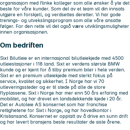
organisasjon med flinke kolleger som alle ønsker å yte det
beste for våre kunder. Som del av et team vil din innsats
utgjøre en forskjell, og verdsettes deretter. Vi har gode
trenings- og utvekslingsprogram som alle våre ansatte
følger. For den rette vil det også være utviklingsmuligheter
innen organisasjonen.
Om bedriften
Sixt Bilutleie er en internasjonal bilutleiekjede med 4500
utleiestasjoner i 118 land. Sixt er verdens største BMW
kunde og er kjent for å tilby premium biler i hele verden.
Sixt er en premium utleiekjede med sterkt fokus på
service, kvalitet og sikkerhet. I Norge har vi 70
utleveringssteder og er til stede på alle de store
flyplassene. Sixt i Norge har mer enn 50 års erfaring med
mobilitet, og har drevet en landsdekkende kjede i 20 år.
Det er Autoleie AS konsernet som har franchise
rettighetene for Sixt i Norge, og har hovedkontor i
Kristiansand. Konsernet er opptatt av å drive en sunn drift
og har levert bransjens beste resultater de siste årene.