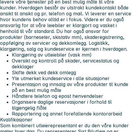
levere våre tjenester på en best mulig måte til våre
kunder. Hverdagen består av utstrakt kundekontakt både
ansikt til ansikt og pr. telefon og mail. Vi leverer en service
hvor kundens behov alltid er i fokus. Videre er du også
ansvarlig for at våre leiebiler er klargjort og vasket i
henhold til vår standard. Du har også ansvar for
produkter (barneseter, skistativ mm), skaderegistrering,
oppfølging av servicer og dekkomlegg. Logistikk,
klargjøring, salg og kundeservice er kjernen i hverdagen.
Klargjøring av utleiebiler (vask mm)
Oversikt og kontroll på skader, servicestatus og
dekklager
Skifte dekk ved dekk omlegg
Yte utmerket kundeservice i alle situasjoner
Presentasjon og innsalg av våre produkter til kunde
på en best mulig måte
Håndtere telefon og epost henvendelser
Organisere daglige reservasjoner i forhold til
tilgjengelig flåte
Rapportering og annet forefallende kontorarbeid
Kvalifikasjoner
Som kombinert utleierepresentant er du den våre kunder
møter hver dag. Du representerer Sixt Bilutleie og er