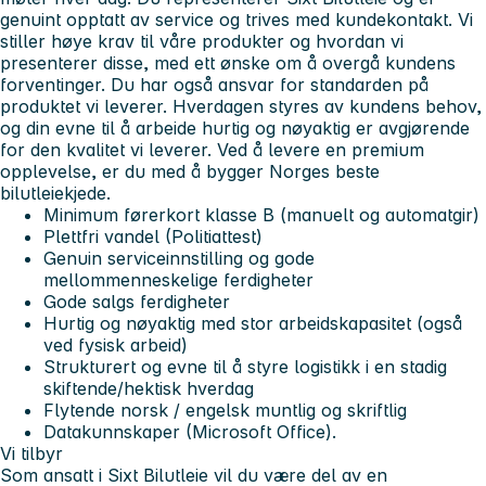
genuint opptatt av service og trives med kundekontakt. Vi
stiller høye krav til våre produkter og hvordan vi
presenterer disse, med ett ønske om å overgå kundens
forventinger. Du har også ansvar for standarden på
produktet vi leverer. Hverdagen styres av kundens behov,
og din evne til å arbeide hurtig og nøyaktig er avgjørende
for den kvalitet vi leverer. Ved å levere en premium
opplevelse, er du med å bygger Norges beste
bilutleiekjede.
Minimum førerkort klasse B (manuelt og automatgir)
Plettfri vandel (Politiattest)
Genuin serviceinnstilling og gode
mellommenneskelige ferdigheter
Gode salgs ferdigheter
Hurtig og nøyaktig med stor arbeidskapasitet (også
ved fysisk arbeid)
Strukturert og evne til å styre logistikk i en stadig
skiftende/hektisk hverdag
Flytende norsk / engelsk muntlig og skriftlig
Datakunnskaper (Microsoft Office).
Vi tilbyr
Som ansatt i Sixt Bilutleie vil du være del av en