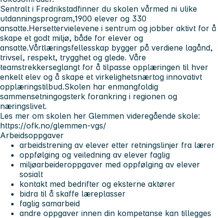
Sentralt i Fredrikstadfinner du skolen vårmed ni ulike
utdanningsprogram,1900 elever og 330
ansatte.Hersettervielevene i sentrum og jobber aktivt for å
skape et godt miljø, både for elever og
ansatte.Vårtlæringsfellesskap bygger på verdiene lagånd,
trivsel, respekt, trygghet og glede. Våre
teamstrekkerseglangt for å tilpasse opplæringen til hver
enkelt elev og å skape et virkelighetsnærtog innovativt
opplæringstilbud.Skolen har enmangfoldig
sammensetningogsterk forankring i regionen og
næringslivet.
Les mer om skolen her Glemmen videregående skole:
https://ofk.no/glemmen-vgs/
Arbeidsoppgaver
arbeidstrening av elever etter retningslinjer fra lærer
oppfølging og veiledning av elever faglig
miljøarbeideroppgaver med oppfølging av elever
sosialt
kontakt med bedrifter og eksterne aktører
bidra til å skaffe læreplasser
faglig samarbeid
andre oppgaver innen din kompetanse kan tillegges