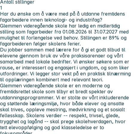
Antall stillinger
1
Har du ønske om å være med på å utdanne fremtidens
fagarbeidere innen teknologi- og industrifag?
Glemmen videregående skole har ledig en midlertidig
stilling som fagarbeider fra 01.08.2026 til 31.07.2027 med
mulighet til forlengelse ved behov. Stillingen er 89% og
fagarbeideren følger skolens ferier.
Du jobber sammen med lærere for å gi et godt tilbud til
elevene gjennom bruk av våre praksisarenaer og vårt
samarbeid med lokale bedrifter. Vi ønsker søkere som er
rause, er interessert og engasjert i ungdom, og som liker
utfordringer. Vi legger stor vekt på en praktisk tilnærming
til opplæringen kombinert med relevant teori.
Glemmen videregående skole er en moderne og
fremtidsrettet skole som tilbyr et bredt spekter av
utdanningsprogrammer. Vi er stolte av vårt inkluderende
og støttende læringsmiljø, hvor både elever og ansatte
skal trives, oppleve mestring, medvirkning og et sosialt
fellesskap. Skolens verdier -- respekt, trivsel, glede,
trygghet og lagånd -- skal prege skolehverdagen, hvor
tett elevoppfølging og god klasseledelse er to
fokusområder.