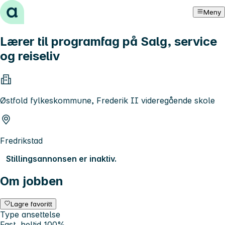
Hopp til innhold
Meny
Lærer til programfag på Salg, service
og reiseliv
Østfold fylkeskommune, Frederik II videregående skole
Fredrikstad
Stillingsannonsen er inaktiv.
Om jobben
Lagre favoritt
Type ansettelse
Fast, heltid 100%