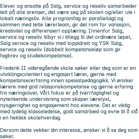
Elever og ansatte på Salg, service og reiseliv samarbeider
tett på alle arenaer, det være seg på skolen og/eller ute i
lokalt næringsliv. Alle programfag er parallellagt og
sammen med tette lærerteam, gir det rom for variasjon,
kreativitet og differensiert opplæring. Innenfor Salg,
service og reiseliv tilbyr vi i tillegg til det ordinære løpet,
Salg service og reiseliv med toppidrett og YSK Salg,
service og reiseliv (dobbelt kompetanseløp som gir
fagbrev og studiekompetanse).
Frederik II videregående skole søker etter deg som er en
utviklingsorientert og engasjert lærer, gjerne med
kompetanse/erfaring innen spesialpedagogikk. Vi ønsker
lærere med god relasjonskompetanse og gjerne erfaring
fra næringslivet. Vårt fokus er på tverrfaglighet og
nytenkende undervisning som skaper lærelyst,
nysgjerrighet og engasjement hos elevene. Det er viktig
med tydelig klasseledelse, godt samarbeid og evne til å stå
i en hektisk skolehverdag.
Dersom dette vekker din interesse, ønsker vi å se deg som
søker.