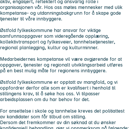
aktiv, engasjert, reflektert og ansvarlig rolle i
organisasjonen vår. Hos oss møtes mennesker med ulik
kompetanse- og utdanningsbakgrunn for å skape gode
tjenester til våre innbyggere.
Østfold fylkeskommune har ansvar for viktige
samfunnsoppgaver som videregående opplæring,
kollektivtransport og fylkesveier, tannhelsetjenester,
regional planlegging, kultur og kulturminner.
Medarbeidernes kompetanse vil være avgjørende for at
oppgaver, tjenester og regionalt utviklingsarbeid utføres
på en best mulig måte for regionens innbyggere.
Østfold fylkeskommune er opptatt av mangfold, og vi
oppfordrer derfor alle som er kvalifisert i henhold til
stillingens krav, til å søke hos oss. Vi tilpasser
arbeidsplassen om du har behov for det.
For ansettelse i skole og tannhelse kreves det politiattest
av kandidater som får tilbud om stilling.
Dersom det fremkommer av din søknad at du ønsker
konfidensiell behandling, gjør vi oppmerksom på følgende: