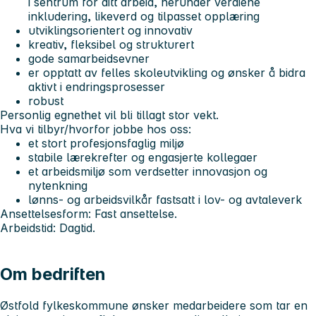
i sentrum for ditt arbeid, herunder verdiene
inkludering, likeverd og tilpasset opplæring
utviklingsorientert og innovativ
kreativ, fleksibel og strukturert
gode samarbeidsevner
er opptatt av felles skoleutvikling og ønsker å bidra
aktivt i endringsprosesser
robust
Personlig egnethet vil bli tillagt stor vekt.
Hva vi tilbyr/hvorfor jobbe hos oss:
et stort profesjonsfaglig miljø
stabile lærekrefter og engasjerte kollegaer
et arbeidsmiljø som verdsetter innovasjon og
nytenkning
lønns- og arbeidsvilkår fastsatt i lov- og avtaleverk
Ansettelsesform: Fast ansettelse.
Arbeidstid: Dagtid.
Om bedriften
Østfold fylkeskommune ønsker medarbeidere som tar en