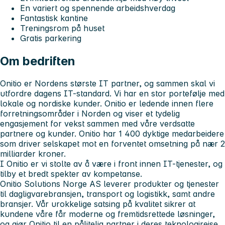
En variert og spennende arbeidshverdag
Fantastisk kantine
Treningsrom på huset
Gratis parkering
Om bedriften
Onitio er Nordens største IT partner, og sammen skal vi
utfordre dagens IT-standard. Vi har en stor portefølje med
lokale og nordiske kunder. Onitio er ledende innen flere
forretningsområder i Norden og viser et tydelig
engasjement for vekst sammen med våre verdsatte
partnere og kunder. Onitio har 1 400 dyktige medarbeidere
som driver selskapet mot en forventet omsetning på nær 2
milliarder kroner.
I Onitio er vi stolte av å være i front innen IT-tjenester, og
tilby et bredt spekter av kompetanse.
Onitio Solutions Norge AS leverer produkter og tjenester
til dagligvarebransjen, transport og logistikk, samt andre
bransjer. Vår urokkelige satsing på kvalitet sikrer at
kundene våre får moderne og fremtidsrettede løsninger,
og gjør Onitio til en pålitelig partner i deres teknologireise.