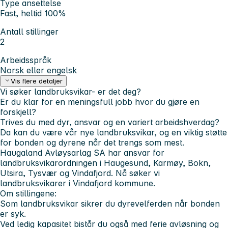
Type ansettelse
Fast, heltid 100%
Antall stillinger
2
Arbeidsspråk
Norsk eller engelsk
Vis flere detaljer
Vi søker landbruksvikar- er det deg?
Er du klar for en meningsfull jobb hvor du gjøre en
forskjell?
Trives du med dyr, ansvar og en variert arbeidshverdag?
Da kan du være vår nye landbruksvikar, og en viktig støtte
for bonden og dyrene når det trengs som mest.
Haugaland Avløysarlag SA har ansvar for
landbruksvikarordningen i Haugesund, Karmøy, Bokn,
Utsira, Tysvær og Vindafjord. Nå søker vi
landbruksvikarer i Vindafjord kommune.
Om stillingene:
Som landbruksvikar sikrer du dyrevelferden når bonden
er syk.
Ved ledig kapasitet bistår du også med ferie avløsning og