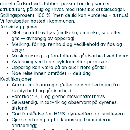
annet gårdsarbeid. Jobben passer for deg som er
strukturert, pålitelig og trives med fleksible arbeidsdager.
Stillingsprosent: 100 % (men deltid kan vurderes - turnus).
Vi forutsetter bosted i kommunen.
Arbeidsoppgaver
Stell og drift av fjøs (melkeku, ammeku, sau eller
gris -- avhengig av oppdrag)
Melking, fôring, renhold og vedlikehold av fjøs og
utstyr
Maskinkjøring og forefallende gårdsarbeid ved behov
Avløsning ved ferie, sykdom eller permisjon.
Oppdrag kan være på en eller flere gårder
Noe reise innen området -- delt dag
Kvalifikasjoner
Agronomutdanning og/eller relevant erfaring fra
husdyrhold og gårdsarbeid
Førerkort B, T og gjerne maskinførerbevis
Selvstendig, initiativrik og observant på dyrenes
tilstand
God forståelse for HMS, dyrevelferd og smittevern
Gjerne erfaring og IT-kunnskap fra moderne
driftsanlegg