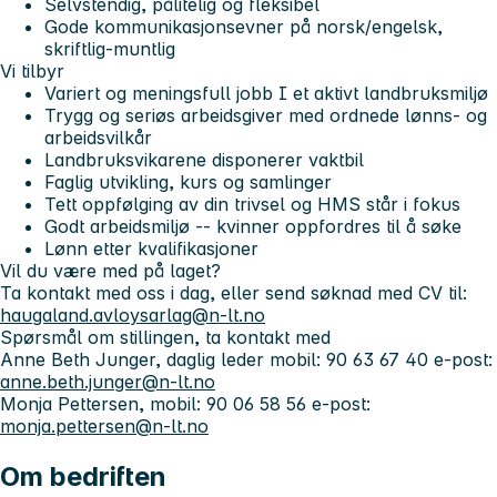
Selvstendig, pålitelig og fleksibel
Gode kommunikasjonsevner på norsk/engelsk,
skriftlig-muntlig
Vi tilbyr
Variert og meningsfull jobb I et aktivt landbruksmiljø
Trygg og seriøs arbeidsgiver med ordnede lønns- og
arbeidsvilkår
Landbruksvikarene disponerer vaktbil
Faglig utvikling, kurs og samlinger
Tett oppfølging av din trivsel og HMS står i fokus
Godt arbeidsmiljø -- kvinner oppfordres til å søke
Lønn etter kvalifikasjoner
Vil du være med på laget?
Ta kontakt med oss i dag, eller send søknad med CV til:
haugaland.avloysarlag@n-lt.no
Spørsmål om stillingen, ta kontakt med
Anne Beth Junger, daglig leder mobil: 90 63 67 40 e-post:
anne.beth.junger@n-lt.no
Monja Pettersen, mobil: 90 06 58 56 e-post:
monja.pettersen@n-lt.no
Om bedriften