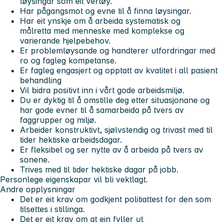
løysingar som eit vertøy.
Har pågangsmot og evne til å finna løysingar.
Har eit ynskje om å arbeida systematisk og
målretta med menneske med komplekse og
varierande hjelpebehov.
Er problemløysande og handterer utfordringar med
ro og fagleg kompetanse.
Er fagleg engasjert og opptatt av kvalitet i all pasient
behandling
Vil bidra positivt inn i vårt gode arbeidsmiljø.
Du er dyktig til å omstille deg etter situasjonane og
har gode evner til å samarbeida på tvers av
faggrupper og miljø.
Arbeider konstruktivt, sjølvstendig og trivast med til
tider hektiske arbeidsdagar.
Er fleksibel og ser nytte av å arbeida på tvers av
sonene.
Trives med til tider hektiske dagar på jobb.
Personlege eigenskapar vil bli vektlagt.
Andre opplysningar
Det er eit krav om godkjent politiattest for den som
tilsettes i stillinga.
Det er eit krav om at ein fyller ut