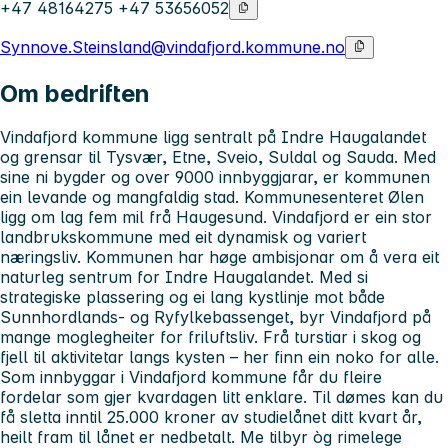
+47 48164275 +47 53656052
Synnove.Steinsland@vindafjord.kommune.no
Om bedriften
Vindafjord kommune ligg sentralt på Indre Haugalandet
og grensar til Tysvær, Etne, Sveio, Suldal og Sauda. Med
sine ni bygder og over 9000 innbyggjarar, er kommunen
ein levande og mangfaldig stad. Kommunesenteret Ølen
ligg om lag fem mil frå Haugesund. Vindafjord er ein stor
landbrukskommune med eit dynamisk og variert
næringsliv. Kommunen har høge ambisjonar om å vera eit
naturleg sentrum for Indre Haugalandet. Med si
strategiske plassering og ei lang kystlinje mot både
Sunnhordlands- og Ryfylkebassenget, byr Vindafjord på
mange moglegheiter for friluftsliv. Frå turstiar i skog og
fjell til aktivitetar langs kysten – her finn ein noko for alle.
Som innbyggar i Vindafjord kommune får du fleire
fordelar som gjer kvardagen litt enklare. Til dømes kan du
få sletta inntil 25.000 kroner av studielånet ditt kvart år,
heilt fram til lånet er nedbetalt. Me tilbyr òg rimelege