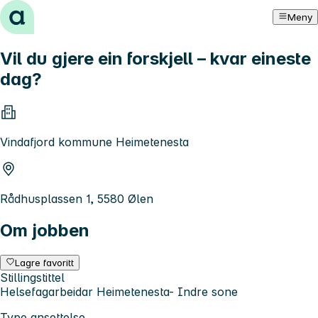
Hopp til innhold
Meny
Vil du gjere ein forskjell – kvar eineste
dag?
Vindafjord kommune Heimetenesta
Rådhusplassen 1, 5580 Ølen
Om jobben
Lagre favoritt
Stillingstittel
Helsefagarbeidar Heimetenesta- Indre sone
Type ansettelse