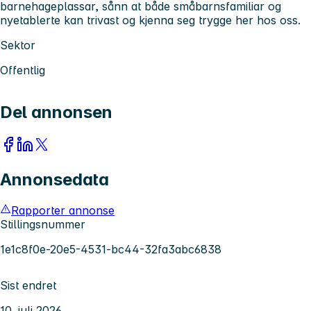
barnehageplassar, sånn at både småbarnsfamiliar og
nyetablerte kan trivast og kjenna seg trygge her hos oss.
Sektor
Offentlig
Del annonsen
Annonsedata
Rapporter annonse
Stillingsnummer
1e1c8f0e-20e5-4531-bc44-32fa3abc6838
Sist endret
10. juli 2026