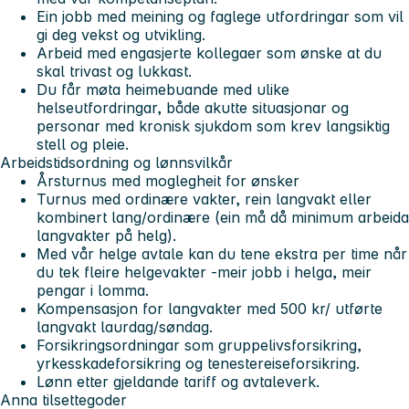
Ein jobb med meining og faglege utfordringar som vil
gi deg vekst og utvikling.
Arbeid med engasjerte kollegaer som ønske at du
skal trivast og lukkast.
Du får møta heimebuande med ulike
helseutfordringar, både akutte situasjonar og
personar med kronisk sjukdom som krev langsiktig
stell og pleie.
Arbeidstidsordning og lønnsvilkår
Årsturnus med moglegheit for ønsker
Turnus med ordinære vakter, rein langvakt eller
kombinert lang/ordinære (ein må då minimum arbeida
langvakter på helg).
Med vår helge avtale kan du tene ekstra per time når
du tek fleire helgevakter -meir jobb i helga, meir
pengar i lomma.
Kompensasjon for langvakter med 500 kr/ utførte
langvakt laurdag/søndag.
Forsikringsordningar som gruppelivsforsikring,
yrkesskadeforsikring og tenestereiseforsikring.
Lønn etter gjeldande tariff og avtaleverk.
Anna tilsettegoder