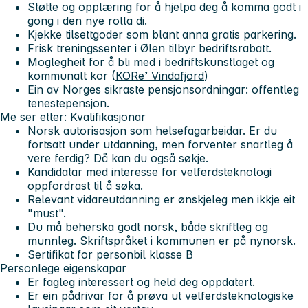
Støtte og opplæring for å hjelpa deg å komma godt i
gong i den nye rolla di.
Kjekke tilsettgoder som blant anna gratis parkering.
Frisk treningssenter i Ølen tilbyr bedriftsrabatt.
Moglegheit for å bli med i bedriftskunstlaget og
kommunalt kor (
KORe’ Vindafjord
)
Ein av Norges sikraste pensjonsordningar: offentleg
tenestepensjon.
Me ser etter:
Kvalifikasjonar
Norsk autorisasjon som helsefagarbeidar. Er du
fortsatt under utdanning, men forventer snartleg å
vere ferdig? Då kan du også søkje.
Kandidatar med interesse for velferdsteknologi
oppfordrast til å søka.
Relevant vidareutdanning er ønskjeleg men ikkje eit
"must".
Du må beherska godt norsk, både skriftleg og
munnleg. Skriftspråket i kommunen er på nynorsk.
Sertifikat for personbil klasse B
Personlege eigenskapar
Er fagleg interessert og held deg oppdatert.
Er ein pådrivar for å prøva ut velferdsteknologiske