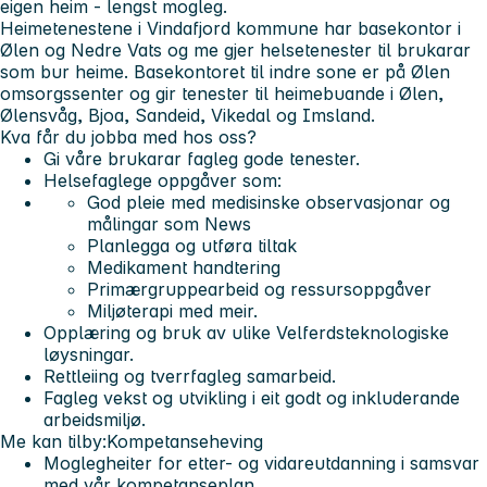
eigen heim - lengst mogleg.
Heimetenestene i Vindafjord kommune har basekontor i
Ølen og Nedre Vats og me gjer helsetenester til brukarar
som bur heime. Basekontoret til indre sone er på Ølen
omsorgssenter og gir tenester til heimebuande i Ølen,
Ølensvåg, Bjoa, Sandeid, Vikedal og Imsland.
Kva får du jobba med hos oss?
Gi våre brukarar fagleg gode tenester.
Helsefaglege oppgåver som:
God pleie med medisinske observasjonar og
målingar som News
Planlegga og utføra tiltak
Medikament handtering
Primærgruppearbeid og ressursoppgåver
Miljøterapi med meir.
Opplæring og bruk av ulike Velferdsteknologiske
løysningar.
Rettleiing og tverrfagleg samarbeid.
Fagleg vekst og utvikling i eit godt og inkluderande
arbeidsmiljø.
Me kan tilby:
Kompetanseheving
Moglegheiter for etter- og vidareutdanning i samsvar
med vår kompetanseplan.