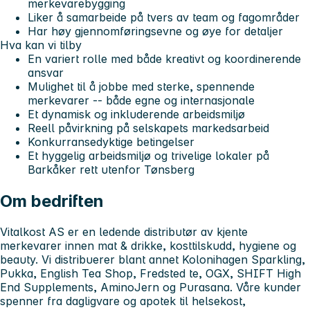
merkevarebygging
Liker å samarbeide på tvers av team og fagområder
Har høy gjennomføringsevne og øye for detaljer
Hva kan vi tilby
En variert rolle med både kreativt og koordinerende
ansvar
Mulighet til å jobbe med sterke, spennende
merkevarer -- både egne og internasjonale
Et dynamisk og inkluderende arbeidsmiljø
Reell påvirkning på selskapets markedsarbeid
Konkurransedyktige betingelser
Et hyggelig arbeidsmiljø og trivelige lokaler på
Barkåker rett utenfor Tønsberg
Om bedriften
Vitalkost AS er en ledende distributør av kjente
merkevarer innen mat & drikke, kosttilskudd, hygiene og
beauty. Vi distribuerer blant annet Kolonihagen Sparkling,
Pukka, English Tea Shop, Fredsted te, OGX, SHIFT High
End Supplements, AminoJern og Purasana. Våre kunder
spenner fra dagligvare og apotek til helsekost,