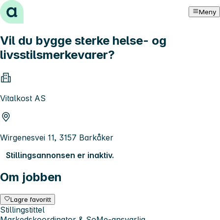
Hopp til innhold
Meny
Vil du bygge sterke helse- og
livsstilsmerkevarer?
Vitalkost AS
Wirgenesvei 11, 3157 Barkåker
Stillingsannonsen er inaktiv.
Om jobben
Lagre favoritt
Stillingstittel
Markedskoordinator & SoMe-ansvarlig