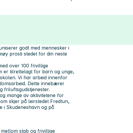
muniserer godt med mennesker i
øy prosti stedet for din neste
ed over 100 frivillige
er tilrettelagt for barn og unge,
olen. Vi har arbeid innenfor
gdomsarbeid. Dette innebærer
 friluftsgudstjenester.
g mange av aktivitetene for
som skjer på leirstedet Fredtun,
de i Skudeneshavn og på
mellom stab og frivillige