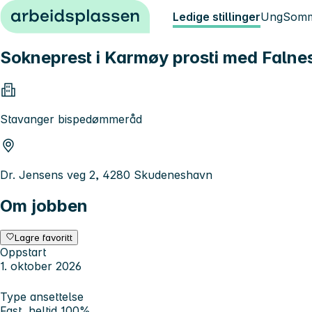
Hopp til innhold
Ledige stillinger
Ung
Somm
Sokneprest i Karmøy prosti med Falne
Stavanger bispedømmeråd
Dr. Jensens veg 2, 4280 Skudeneshavn
Om jobben
Lagre favoritt
Oppstart
1. oktober 2026
Type ansettelse
Fast, heltid 100%