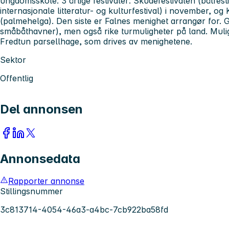
ungdomsskole. 3 årlige festivaler: Skudefestivalen (båtfest
internasjonale litteratur- og kulturfestival) i november, o
(palmehelga). Den siste er Falnes menighet arrangør for. God
småbåthavner), men også rike turmuligheter på land. Muli
Fredtun parsellhage, som drives av menighetene.
Sektor
Offentlig
Del annonsen
Annonsedata
Rapporter annonse
Stillingsnummer
3c813714-4054-46a3-a4bc-7cb922ba58fd