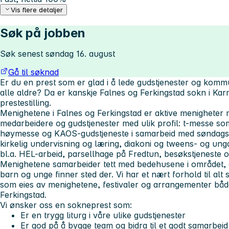
Vis flere detaljer
Søk på jobben
Søk senest søndag 16. august
Gå til søknad
Er du en prest som er glad i å lede gudstjenester og kom
alle aldre? Da er kanskje Falnes og Ferkingstad sokn i Karm
prestestilling.
Menighetene i Falnes og Ferkingstad er aktive menigheter m
medarbeidere og gudstjenester med ulik profil: t-messe som 
høymesse og KAOS-gudstjeneste i samarbeid med søndagssk
kirkelig undervisning og læring, diakoni og tweens- og un
bl.a. HEL-arbeid, parsellhage på Fredtun, besøkstjeneste og
Menighetene samarbeider tett med bedehusene i området, o
barn og unge finner sted der. Vi har et nært forhold til alt 
som eies av menighetene, festivaler og arrangementer bå
Ferkingstad.
Vi ønsker oss en sokneprest som:
Er en trygg liturg i våre ulike gudstjenester
Er god på å bygge team og bidra til et godt samarbeid 