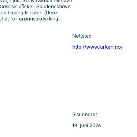
ival) i juli, SILK (Skudeneshavn
g Klassisk påske i Skudeneshavn
 tilgang til sjøen (flere
ghet for grønnsakdyrking i
Nettsted
http://www.kirken.no/
Sist endret
18. juni 2026