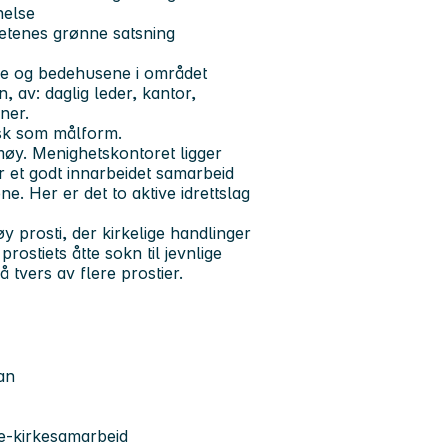
nelse
hetenes grønne satsning
e og bedehusene i området
 av: daglig leder, kantor,
ner.
sk som målform.
møy. Menighetskontoret ligger
r et godt innarbeidet samarbeid
 Her er det to aktive idrettslag
prosti, der kirkelige handlinger
rostiets åtte sokn til jevnlige
 tvers av flere prostier.
an
le-kirkesamarbeid