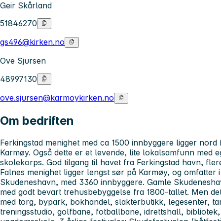
Geir Skårland
51846270
gs496@kirken.no
Ove Sjursen
48997130
ove.sjursen@karmoykirken.no
Om bedriften
Ferkingstad menighet med ca 1500 innbyggere ligger nord f
Karmøy. Også dette er et levende, lite lokalsamfunn med e
skolekorps. God tilgang til havet fra Ferkingstad havn, flere
Falnes menighet ligger lengst sør på Karmøy, og omfatter 
Skudeneshavn, med 3360 innbyggere. Gamle Skudeneshavn 
med godt bevart trehusbebyggelse fra 1800-tallet. Men det
med torg, bypark, bokhandel, slakterbutikk, legesenter, ta
treningsstudio, golfbane, fotballbane, idrettshall, bibliote