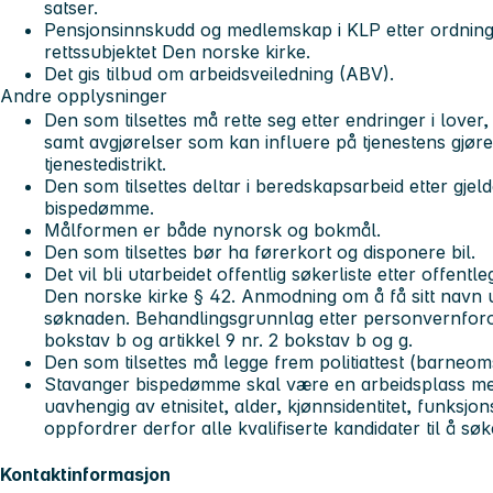
satser.
Pensjonsinnskudd og medlemskap i KLP etter ordninge
rettssubjektet Den norske kirke.
Det gis tilbud om arbeidsveiledning (ABV).
Andre opplysninger
Den som tilsettes må rette seg etter endringer i lover,
samt avgjørelser som kan influere på tjenestens gjøre
tjenestedistrikt.
Den som tilsettes deltar i beredskapsarbeid etter gje
bispedømme.
Målformen er både nynorsk og bokmål.
Den som tilsettes bør ha førerkort og disponere bil.
Det vil bli utarbeidet offentlig søkerliste etter offentle
Den norske kirke § 42. Anmodning om å få sitt navn 
søknaden. Behandlingsgrunnlag etter personvernforord
bokstav b og artikkel 9 nr. 2 bokstav b og g.
Den som tilsettes må legge frem politiattest (barneo
Stavanger bispedømme skal være en arbeidsplass me
uavhengig av etnisitet, alder, kjønnsidentitet, funksjon
oppfordrer derfor alle kvalifiserte kandidater til å søk
Kontaktinformasjon