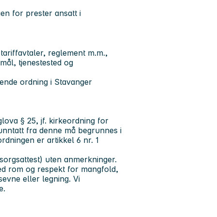
n for prester ansatt i
 tariffavtaler, reglement m.m.,
mål, tjenestested og
ldende ordning i Stavanger
glova § 25, jf. kirkeordning for
unntatt fra denne må begrunnes i
ningen er artikkel 6 nr. 1
msorgsattest) uten anmerkninger.
d rom og respekt for mangfold,
sevne eller legning. Vi
e.