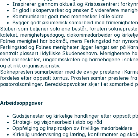
Inspirerer gjennom aktuell og Kristussentrert forkyn
Er glad i skaperverket og ønsker å videreføre menig
Kommuniserer godt med mennesker i alle aldre
Bygger godt økumenisk samarbeid med frimenigheten
Staben som betjener soknene består, foruten soknepresten,
kateket, menighetspedagog, diakonimedarbeider og kirketje
Falnes menighet har bokmål, mens Ferkingstad har nynor
Ferkingstad og Falnes menigheter ligger lengst sør på Kar
sentralt plassert i idylliske Skudeneshavn. Menighetene ha
med barneskoler, ungdomsskolen og barnehagene i soknene.
og et rikt organisasjonsliv.
Soknepresten samarbeider med de øvrige prestene i Karmøy 
fordeles etter oppsatt turnus. Prosten samler prestene fra p
pastoralsamlinger. Beredskapsvakter skjer i et samarbeid på
Arbeidsoppgaver
Gudstjenester og kirkelige handlinger etter oppsatt pl
Strategi- og visjonsarbeid i stab og råd
Oppfølging og inspirasjon av frivillige medarbeidere
Kirkelig undervisning og læring, konfirmanter og sko