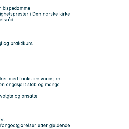
er bispedømme
ighetsprester i Den norske kirke
hetsråd
gi og praktikum.
sker med funksjonsvariasjon
i en engasjert stab og mange
tsvalgte og ansatte.
er.
efongodtgjørelser etter gjeldende