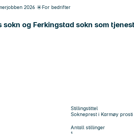
erjobben
2026
☀️
For bedrifter
s sokn og Ferkingstad sokn som tjenes
Stillingstittel
Sokneprest i Karmøy prosti
Antall stillinger
1