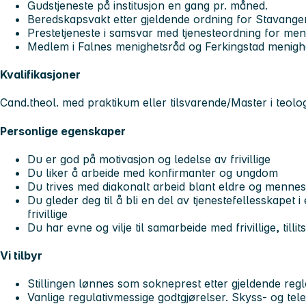
Gudstjeneste på institusjon en gang pr. måned.
Beredskapsvakt etter gjeldende ordning for Stavang
Prestetjeneste i samsvar med tjenesteordning for men
Medlem i Falnes menighetsråd og Ferkingstad menig
Kvalifikasjoner
Cand.theol. med praktikum eller tilsvarende/Master i teolo
Personlige egenskaper
Du er god på motivasjon og ledelse av frivillige
Du liker å arbeide med konfirmanter og ungdom
Du trives med diakonalt arbeid blant eldre og menne
Du gleder deg til å bli en del av tjenestefellesskapet 
frivillige
Du har evne og vilje til samarbeide med frivillige, tilli
Vi tilbyr
Stillingen lønnes som sokneprest etter gjeldende regl
Vanlige regulativmessige godtgjørelser. Skyss- og tel