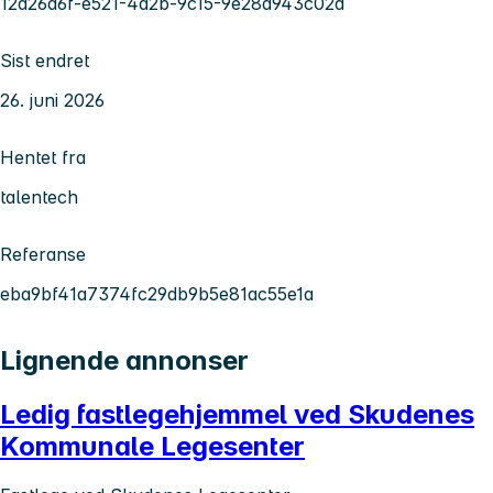
12d26d6f-e521-4a2b-9c15-9e28a943c02d
Sist endret
26. juni 2026
Hentet fra
talentech
Referanse
eba9bf41a7374fc29db9b5e81ac55e1a
Lignende annonser
Ledig fastlegehjemmel ved Skudenes
Kommunale Legesenter