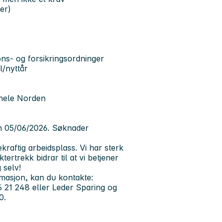
er)
ns- og forsikringsordninger
l/nyttår
 hele Norden
en 05/06/2026. Søknader
raftig arbeidsplass. Vi har sterk
ertrekk bidrar til at vi betjener
 selv!
ormasjon, kan du kontakte:
996 21 248 eller Leder Sparing og
0.