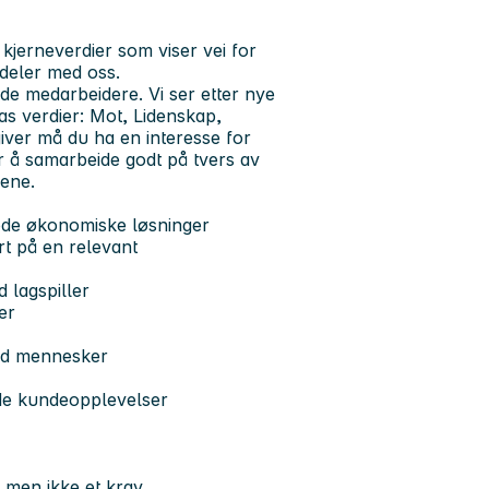
kjerneverdier som viser vei for
 deler med oss.
e medarbeidere. Vi ser etter nye
eas verdier: Mot, Lidenskap,
iver må du ha en interesse for
 å samarbeide godt på tvers av
dene.
gode økonomiske løsninger
rt på en relevant
d lagspiller
er
med mennesker
de kundeopplevelser
, men ikke et krav