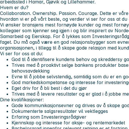
arbeidssted i Hamar, Gjøvik og Lillehammer.
Hvem er du?
Collaboration. Ownership. Passion. Courage. Dette er våre 
hvordan vi er på vårt beste, og verdier vi ser for oss at du
Vi ønsker bransjens mest fornøyde kunder og mest fornøyd
kollegaer som kjenner seg igjen i og blir inspirert av Nord
Samarbeid og Eierskap. For å lykkes som Investeringsrådg
faget. Du må også være en god relasjonsbygger som evner
organisasjonen, i tillegg til å skape gode relasjon med kun
Vi ser for oss at du:
God til å identifisere kundens behov og skreddersy 
Trives med å proaktivt selge bankens produkter base
behovsavdekking
Evne til å jobbe selvstendig, samtidig som du er en go
God markedskompetanse og interesse for investering
Eget driv for å bli best i det du gjør
Trives med å levere resultater og er glad i å jobbe 
Dine kvalifikasjoner:
Gode kommunikasjonsevner og drives av å skape go
Dokumenterte salgsresultater vil vektlegges
Erfaring som Investeringsrådgiver
Kjennskap og interesse for aksje- og rentemarkedet
Bachelorgrad innenfor relevant retning er et fortrinn