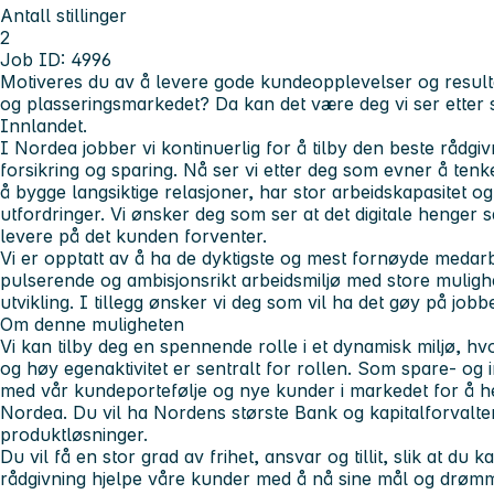
Antall stillinger
2
Job ID: 4996
Motiveres du av å levere gode kundeopplevelser og resulta
og plasseringsmarkedet? Da kan det være deg vi ser etter s
Innlandet.
I Nordea jobber vi kontinuerlig for å tilby den beste rådgiv
forsikring og sparing. Nå ser vi etter deg som evner å tenk
å bygge langsiktige relasjoner, har stor arbeidskapasitet o
utfordringer. Vi ønsker deg som ser at det digitale henger
levere på det kunden forventer.
Vi er opptatt av å ha de dyktigste og mest fornøyde medarb
pulserende og ambisjonsrikt arbeidsmiljø med store mulighe
utvikling. I tillegg ønsker vi deg som vil ha det gøy på jobb
Om denne muligheten
Vi kan tilby deg en spennende rolle i et dynamisk miljø, 
og høy egenaktivitet er sentralt for rollen. Som spare- og 
med vår kundeportefølje og nye kunder i markedet for å he
Nordea. Du vil ha Nordens største Bank og kapitalforvalt
produktløsninger.
Du vil få en stor grad av frihet, ansvar og tillit, slik at du 
rådgivning hjelpe våre kunder med å nå sine mål og drømmer