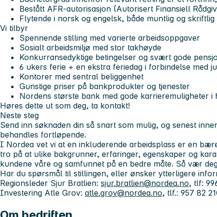
Bestått AFR-autorisasjon (Autorisert Finansiell Rådgiv
Flytende i norsk og engelsk, både muntlig og skriftlig
Vi tilbyr
Spennende stilling med varierte arbeidsoppgaver
Sosialt arbeidsmiljø med stor takhøyde
Konkurransedyktige betingelser og svært gode pensjo
6 ukers ferie + en ekstra feriedag i forbindelse med ju
Kontorer med sentral beliggenhet
Gunstige priser på bankprodukter og tjenester
Nordens største bank med gode karrieremuligheter i
Høres dette ut som deg, ta kontakt!
Neste steg
Send inn søknaden din så snart som mulig, og senest inn
behandles fortløpende.
I Nordea vet vi at en inkluderende arbeidsplass er en bærek
tro på at ulike bakgrunner, erfaringer, egenskaper og karakt
kundene våre og samfunnet på en bedre måte. Så vær deg
Har du spørsmål til stillingen, eller ønsker ytterligere inf
Regionsleder Sjur Bratlien:
sjur.bratlien@nordea.no
, tlf: 
Investering Atle Grov:
atle.grov@nordea.no
, tlf.: 957 82 21
Om bedriften