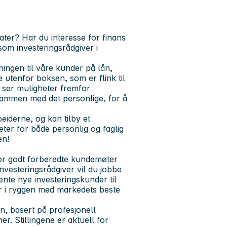
ter? Har du interesse for finans
om investeringsrådgiver i
ningen til våre kunder på lån,
e utenfor boksen, som er flink til
g ser muligheter fremfor
 sammen med det personlige, for å
eiderne, og kan tilby et
ter for både personlig og faglig
en!
hvor godt forberedte kundemøter
investeringsrådgiver vil du jobbe
nte nye investeringskunder til
er i ryggen med markedets beste
kan, basert på profesjonell
. Stillingene er aktuell for