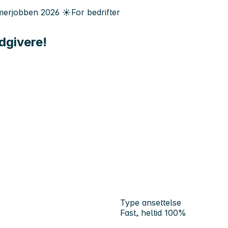
erjobben
2026
☀️
For bedrifter
dgivere!
Type ansettelse
Fast, heltid 100%